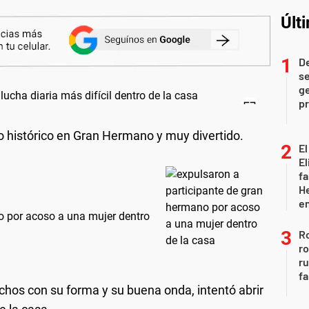
Últ
D
se
ge
pr
 histórico en Gran Hermano y muy divertido.
El
El
fa
He
e
o por acoso a una mujer dentro
Ro
ro
r
fa
uchos con su forma y su buena onda, intentó abrir