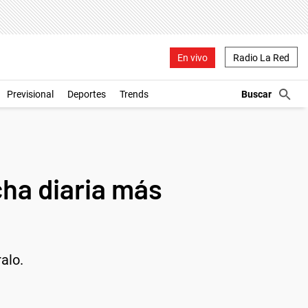
En vivo
Radio La Red
Previsional
Deportes
Trends
cha diaria más
alo.