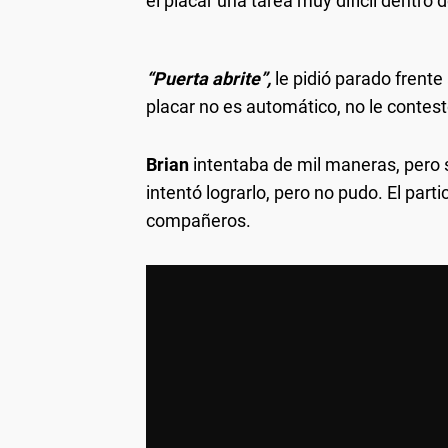
el placar una tarea muy difícil dentro d
“Puerta abrite”,
le pidió parado frente a
placar no es automático, no le contest
Brian
intentaba de mil maneras, pero si
intentó lograrlo, pero no pudo. El par
compañeros.