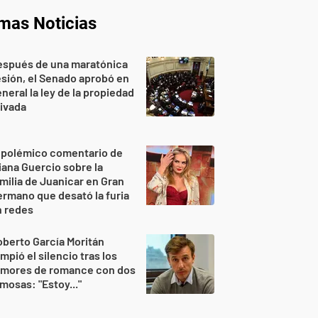
imas Noticias
espués de una maratónica
sión, el Senado aprobó en
neral la ley de la propiedad
ivada
 polémico comentario de
iana Guercio sobre la
milia de Juanicar en Gran
rmano que desató la furia
n redes
berto García Moritán
mpió el silencio tras los
umores de romance con dos
mosas: "Estoy..."