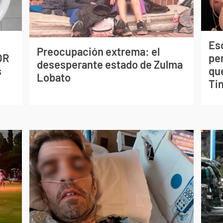
Esc
Preocupación extrema: el
OR
pe
desesperante estado de Zulma
s
qu
Lobato
Tin