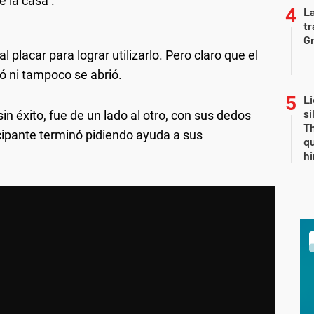
e la casa .
La
tr
Gr
l placar para lograr utilizarlo. Pero claro que el
ó ni tampoco se abrió.
Li
si
n éxito, fue de un lado al otro, con sus dedos
Th
ticipante terminó pidiendo ayuda a sus
qu
h