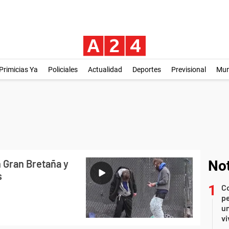
Primicias Ya
Policiales
Actualidad
Deportes
Previsional
Mu
 Gran Bretaña y
Not
s
C
pe
un
vi