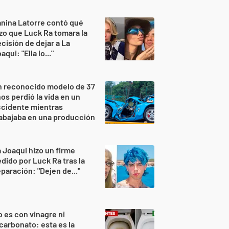
nina Latorre contó qué
zo que Luck Ra tomara la
cisión de dejar a La
aqui: "Ella lo..."
n reconocido modelo de 37
os perdió la vida en un
ccidente mientras
abajaba en una producción
 Joaqui hizo un firme
dido por Luck Ra tras la
paración: "Dejen de..."
 es con vinagre ni
carbonato: esta es la