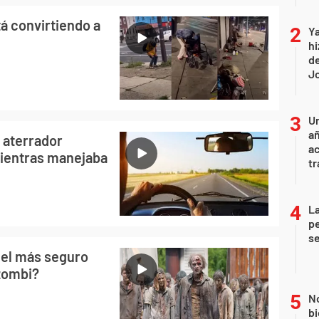
tá convirtiendo a
Ya
hi
de
Jo
U
añ
 aterrador
a
ientras manejaba
tr
La
pe
se
 el más seguro
 zombi?
No
bi