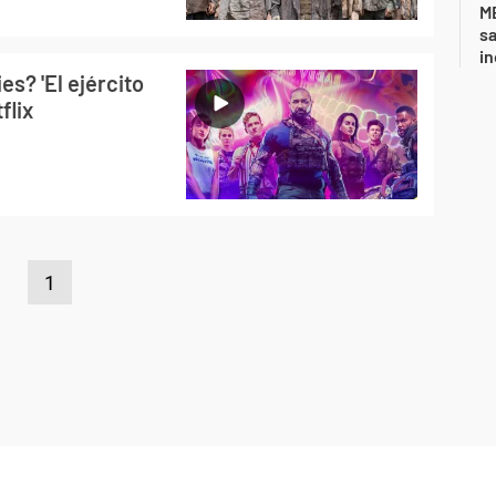
ME
sa
i
es? 'El ejército
flix
1