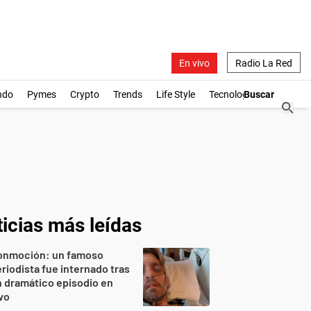
En vivo
Radio La Red
ndo
Pymes
Crypto
Trends
Life Style
Tecnología
icias más leídas
onmoción: un famoso
riodista fue internado tras
 dramático episodio en
vo