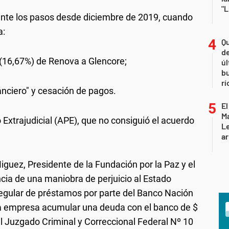
"L
nte los pasos desde diciembre de 2019, cuando
a:
Qu
de
a (16,67%) de Renova a Glencore;
úl
b
rí
anciero" y cesación de pagos.
El
Ma
Extrajudicial (APE), que no consiguió el acuerdo
L
ar
uez, Presidente de la Fundación por la Paz y el
ncia de una maniobra de perjuicio al Estado
regular de préstamos por parte del Banco Nación
a la empresa acumular una deuda con el banco de $
l Juzgado Criminal y Correccional Federal Nº 10