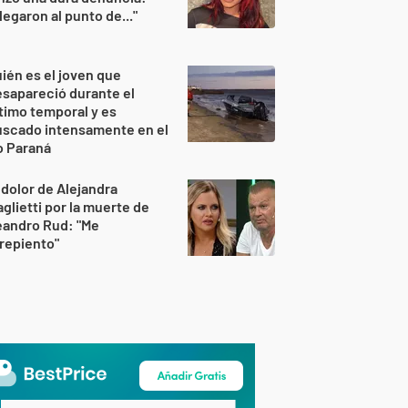
legaron al punto de..."
ién es el joven que
sapareció durante el
timo temporal y es
uscado intensamente en el
o Paraná
 dolor de Alejandra
glietti por la muerte de
eandro Rud: "Me
repiento"