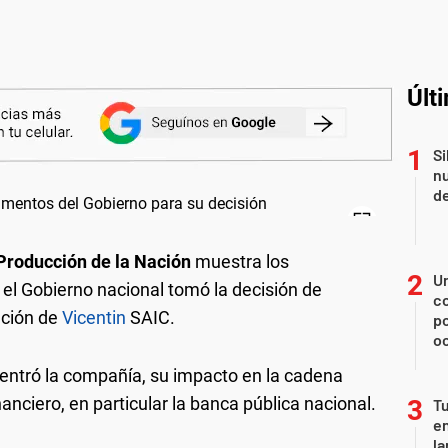
Últ
Si
nu
de
 Producción de la Nación
muestra los
U
el Gobierno nacional tomó la decisión de
co
ación de
Vicentin
SAIC.
p
o
entró la compañía, su impacto en la cadena
nanciero, en particular la banca pública nacional.
Tu
en
la