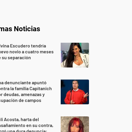
imas Noticias
lvina Escudero tendría
evo novio a cuatro meses
 su separación
na denunciante apuntó
ntra la familia Capitanich
or deudas, amenazas y
cupación de campos
li Acosta, harta del
sañamiento en su contra,
nzó una dura denuncia: