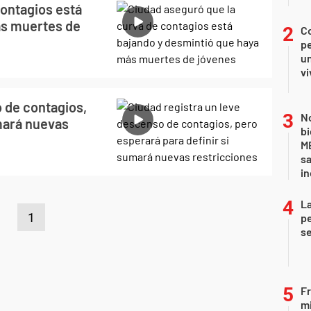
contagios está
ás muertes de
C
pe
un
vi
 de contagios,
No
umará nuevas
bi
ME
sa
i
La
1
pe
se
Fr
mi