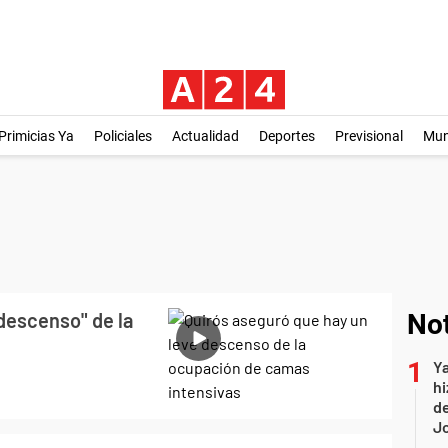
Primicias Ya
Policiales
Actualidad
Deportes
Previsional
Mu
descenso" de la
Not
Ya
hi
de
Jo