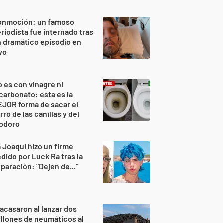
onmoción: un famoso
riodista fue internado tras
 dramático episodio en
vo
 es con vinagre ni
carbonato: esta es la
JOR forma de sacar el
rro de las canillas y del
nodoro
 Joaqui hizo un firme
dido por Luck Ra tras la
paración: "Dejen de..."
acasaron al lanzar dos
llones de neumáticos al