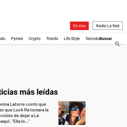
En vivo
Radio La Red
ndo
Pymes
Crypto
Trends
Life Style
Tecnología
icias más leídas
nina Latorre contó qué
zo que Luck Ra tomara la
cisión de dejar a La
aqui: "Ella lo..."