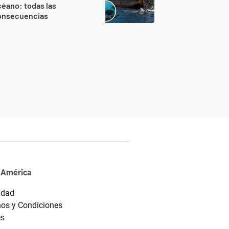
éano: todas las
onsecuencias
 América
idad
os y Condiciones
es