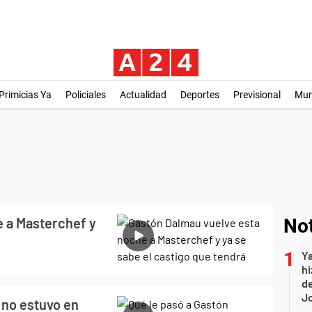
Primicias Ya
Policiales
Actualidad
Deportes
Previsional
Mu
 a Masterchef y
Not
Ya
hi
de
Jo
 no estuvo en