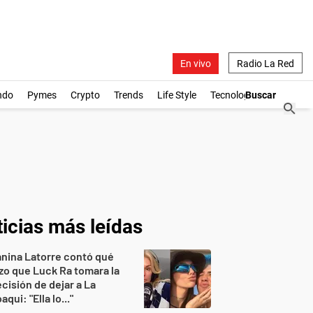
En vivo
Radio La Red
ndo
Pymes
Crypto
Trends
Life Style
Tecnología
icias más leídas
nina Latorre contó qué
zo que Luck Ra tomara la
cisión de dejar a La
aqui: "Ella lo..."