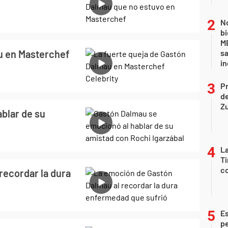
No
bi
ME
u en Masterchef
sa
i
P
d
Z
blar de su
La
Ti
co
recordar la dura
Es
p