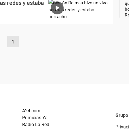
las redes y estaba
qu
bo
Ro
1
A24.com
Grupo
Primicias Ya
Radio La Red
Privac