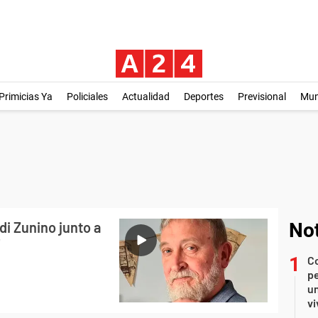
Primicias Ya
Policiales
Actualidad
Deportes
Previsional
Mu
i Zunino junto a
Not
"
C
pe
un
vi