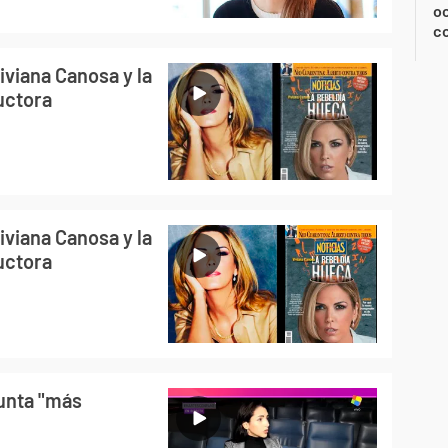
oc
c
iviana Canosa y la
uctora
iviana Canosa y la
uctora
unta "más