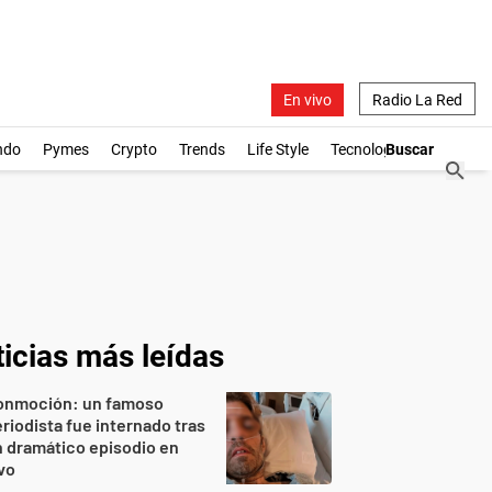
En vivo
Radio La Red
ndo
Pymes
Crypto
Trends
Life Style
Tecnología
icias más leídas
onmoción: un famoso
riodista fue internado tras
 dramático episodio en
vo