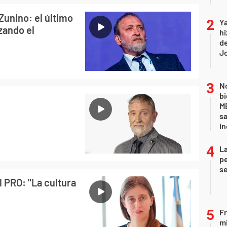
Zunino: el último
Ya
zando el
hi
de
Jo
No
bi
ME
sa
i
La
pe
se
el PRO: "La cultura
Fr
mi