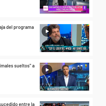
aja del programa
imales sueltos" a
sucedido entre la