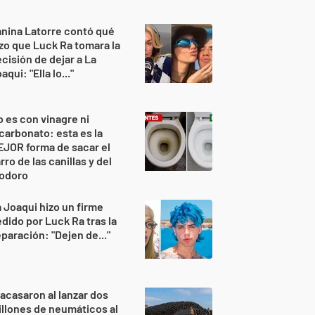
nina Latorre contó qué
zo que Luck Ra tomara la
cisión de dejar a La
aqui: "Ella lo..."
 es con vinagre ni
carbonato: esta es la
JOR forma de sacar el
rro de las canillas y del
nodoro
 Joaqui hizo un firme
dido por Luck Ra tras la
paración: "Dejen de..."
acasaron al lanzar dos
llones de neumáticos al