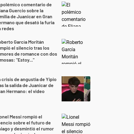
 polémico comentario de
iana Guercio sobre la
milia de Juanicar en Gran
rmano que desató la furia
n redes
berto García Moritán
mpió el silencio tras los
umores de romance con dos
mosas: "Estoy..."
 crisis de angustia de Yipio
as la salida de Juanicar de
an Hermano: el video
onel Messi rompió el
lencio sobre el futuro de
iago y desmintió el rumor