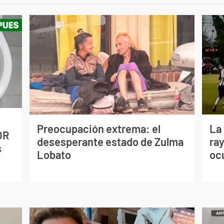
Preocupación extrema: el
La
OR
desesperante estado de Zulma
ray
s
Lobato
oc