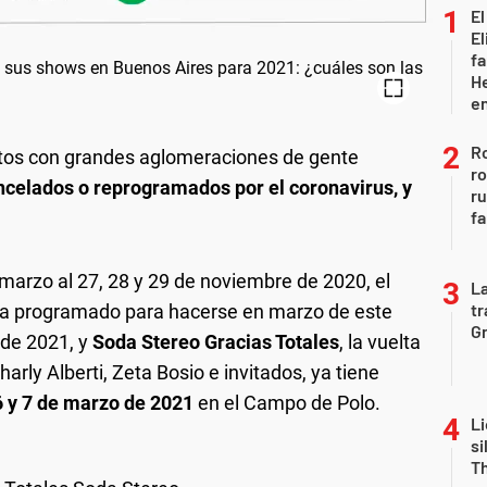
El
El
fa
He
e
Ro
entos con grandes aglomeraciones de gente
ro
ncelados o reprogramados por el coronavirus, y
r
fa
marzo al 27, 28 y 29 de noviembre de 2020, el
La
tr
a programado para hacerse en marzo de este
Gr
 de 2021, y
Soda Stereo Gracias Totales
, la vuelta
rly Alberti, Zeta Bosio e invitados, ya tiene
6 y 7 de marzo de 2021
en el Campo de Polo.
Li
si
Th