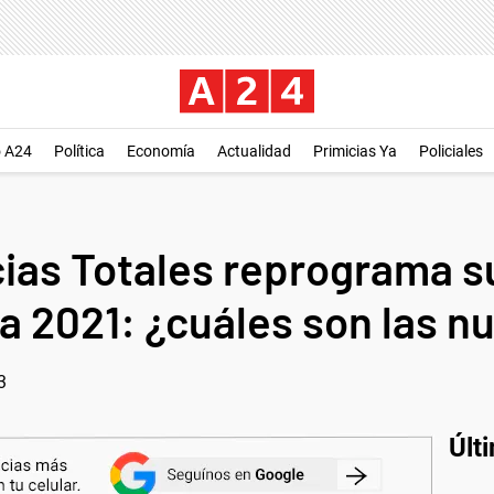
o A24
Política
Economía
Actualidad
Primicias Ya
Policiales
ias Totales reprograma s
a 2021: ¿cuáles son las n
3
Últ