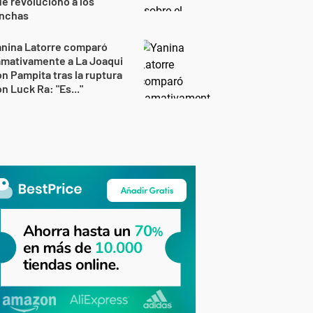
e revolucionó a los
inchas
anina Latorre comparó
amativamente a La Joaqui
n Pampita tras la ruptura
n Luck Ra: "Es..."