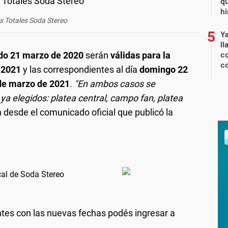
qu
h
s Totales Soda Stereo
Y
ll
co
ado 21 marzo de 2020
serán
válidas para la
co
e 2021
y las correspondientes al día
domingo 22
de marzo de 2021
.
"En ambos casos se
ya elegidos: platea central, campo fan, platea
n desde el comunicado oficial que publicó la
cal de Soda Stereo
tes con las nuevas fechas podés ingresar a