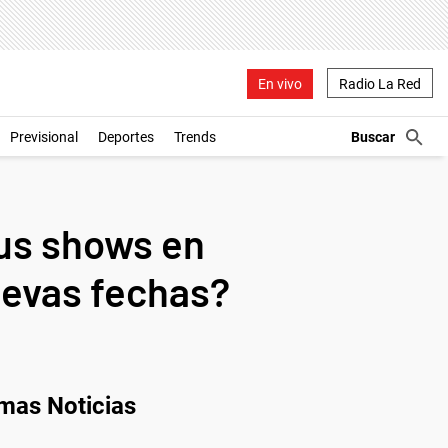
En vivo
Radio La Red
Previsional
Deportes
Trends
us shows en
uevas fechas?
imas Noticias