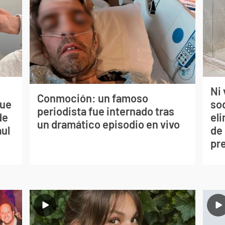
Ni 
Conmoción: un famoso
que
so
periodista fue internado tras
de
eli
un dramático episodio en vivo
aul
de
pr