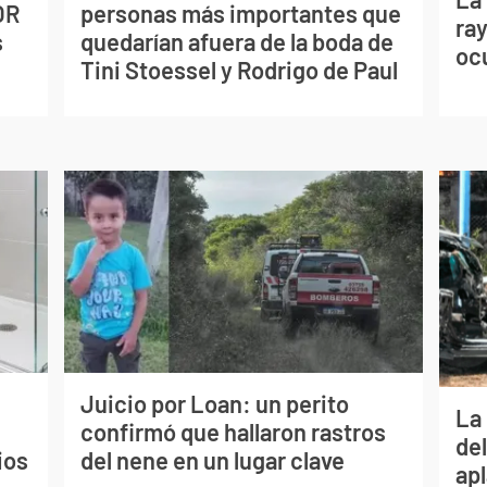
OR
personas más importantes que
ray
s
quedarían afuera de la boda de
oc
Tini Stoessel y Rodrigo de Paul
Juicio por Loan: un perito
La 
confirmó que hallaron rastros
de
ios
del nene en un lugar clave
apl