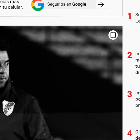
Se
L
In
me
t
di
Im
po
p
Gi
de