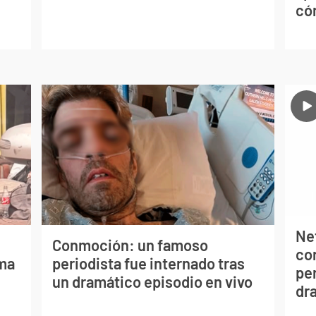
có
Net
Conmoción: un famoso
co
lma
periodista fue internado tras
per
un dramático episodio en vivo
dr