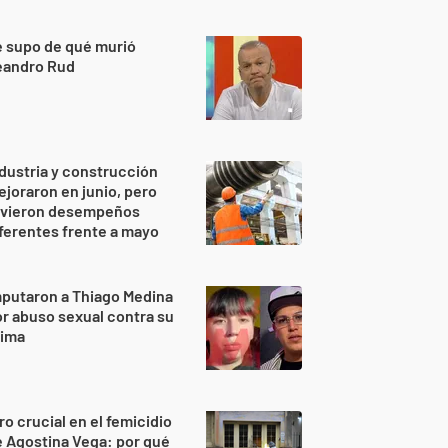
 supo de qué murió
eandro Rud
dustria y construcción
joraron en junio, pero
uvieron desempeños
ferentes frente a mayo
putaron a Thiago Medina
r abuso sexual contra su
rima
ro crucial en el femicidio
 Agostina Vega: por qué