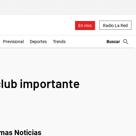
En vivo
Radio La Red
Previsional
Deportes
Trends
club importante
imas Noticias