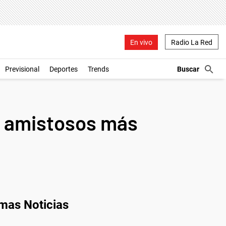
En vivo
Radio La Red
Previsional
Deportes
Trends
os amistosos más
imas Noticias