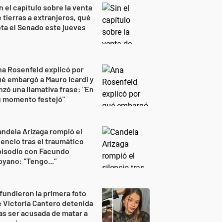
n el capítulo sobre la venta
 tierras a extranjeros, qué
ta el Senado este jueves
a Rosenfeld explicó por
é embargó a Mauro Icardi y
nzó una llamativa frase: "En
u momento festejó"
ndela Arizaga rompió el
lencio tras el traumático
pisodio con Facundo
yano: "Tengo..."
fundieron la primera foto
 Victoria Cantero detenida
as ser acusada de matar a