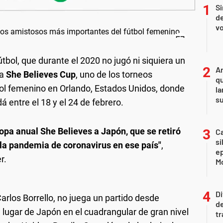
Si
de
vo
bol, que durante el 2020 no jugó ni siquiera un
An
la
She Believes Cup
, uno de los torneos
qu
bol femenino en Orlando, Estados Unidos, donde
la
s
á entre el 18 y el 24 de febrero.
opa anual She Believes a Japón, que se retiró
Ca
si
 la pandemia de coronavirus en ese país"
,
e
r.
Mo
Di
Carlos Borrello, no juega un partido desde
de
lugar de Japón en el cuadrangular de gran nivel
tr