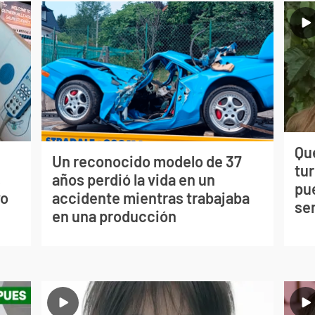
Qué
Un reconocido modelo de 37
tu
s
años perdió la vida en un
pu
vo
accidente mientras trabajaba
se
en una producción