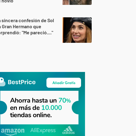
 novio
 sincera confesión de Sol
n Gran Hermano que
rprendió: "Me pareció...."