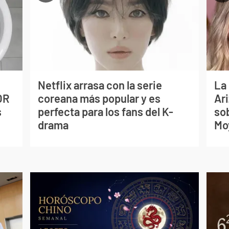
Netflix arrasa con la serie
La
OR
coreana más popular y es
Ari
s
perfecta para los fans del K-
so
drama
Mo