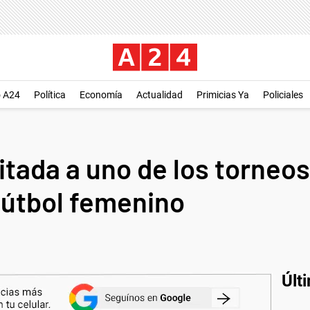
o A24
Política
Economía
Actualidad
Primicias Ya
Policiales
vitada a uno de los torne
fútbol femenino
Últ