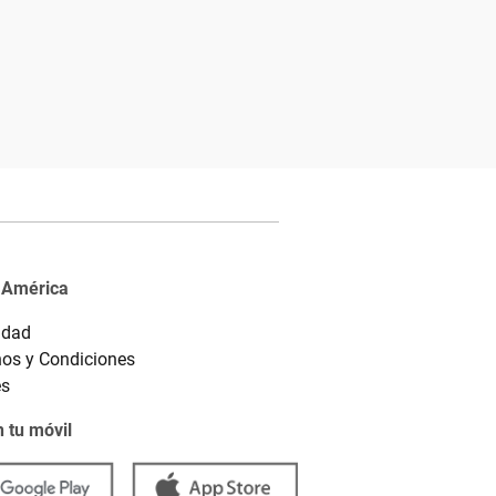
 América
idad
os y Condiciones
es
 tu móvil