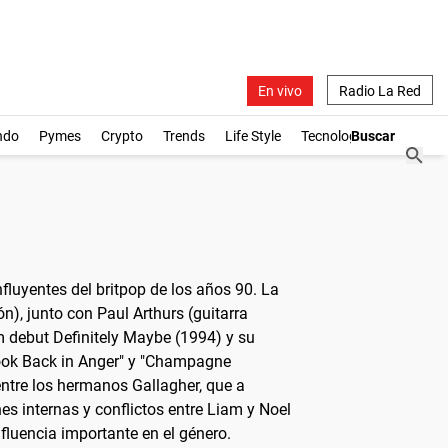
En vivo
Radio La Red
ndo
Pymes
Crypto
Trends
Life Style
Tecnología
luyentes del britpop de los años 90. La
), junto con Paul Arthurs (guitarra
m debut Definitely Maybe (1994) y su
Look Back in Anger" y "Champagne
entre los hermanos Gallagher, que a
s internas y conflictos entre Liam y Noel
nfluencia importante en el género.