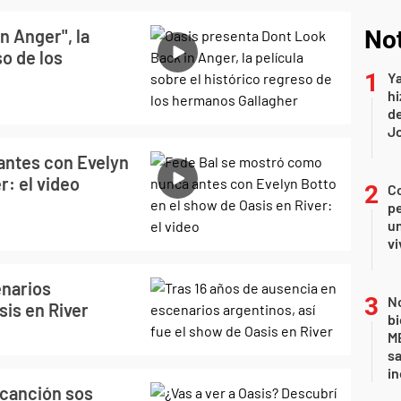
n Anger", la
Not
so de los
Ya
hi
de
Jo
antes con Evelyn
r: el video
C
pe
un
vi
enarios
No
sis en River
bi
ME
sa
i
 canción sos