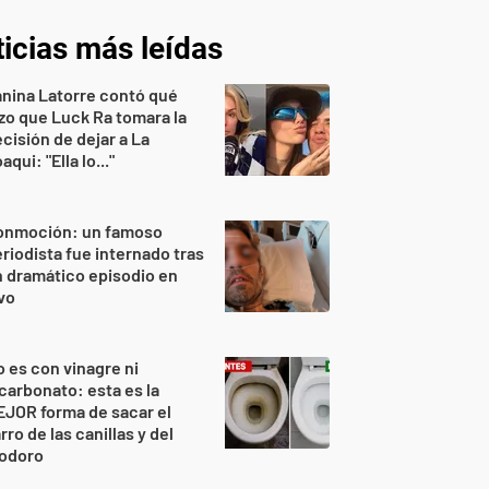
icias más leídas
nina Latorre contó qué
zo que Luck Ra tomara la
cisión de dejar a La
aqui: "Ella lo..."
onmoción: un famoso
riodista fue internado tras
 dramático episodio en
vo
 es con vinagre ni
carbonato: esta es la
JOR forma de sacar el
rro de las canillas y del
nodoro