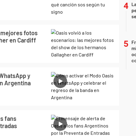
La
pe
se
s mejores fotos
her en Cardiff
Fr
mi
oc
c
 WhatsApp y
en Argentina
os fans
ntradas