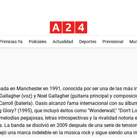
Primicias Ya
Policiales
Actualidad
Deportes
Previsional
Mu
ada en Manchester en 1991, conocida por ser una de las más inf
llagher (voz) y Noel Gallagher (guitarra principal y composición
arroll (batería). Oasis alcanzó fama internacional con su álbu
 Glory? (1995), que incluyó éxitos como "Wonderwall," "Don't 
lodías pegajosas, letras introspectivas y la rivalidad notoria 
 La banda se disolvió en 2009 después de una serie de tensione
 dejó una marca indeleble en la música rock y sigue siendo una i