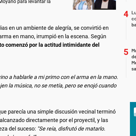
Moyano para levantar la
Lu
co
ba
lias en un ambiente de alegría, se convirtió en
arma en mano, irrumpió en la escena. Según
cto comenzó por la actitud intimidante del
Mu
de
M
sa
vino a hablarle a mi primo con el arma en la mano.
ajen la música, no se metía, pero se enojó cuando
que parecía una simple discusión vecinal terminó
lcanzado directamente por el proyectil, y las
deza del suceso:
"Se reía, disfrutó de matarlo.