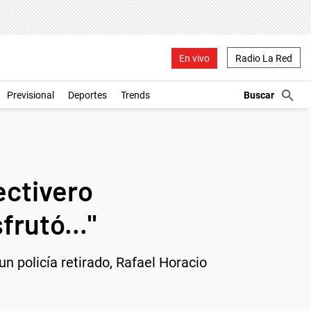
En vivo
Radio La Red
Previsional
Deportes
Trends
ectivero
frutó..."
un policía retirado, Rafael Horacio