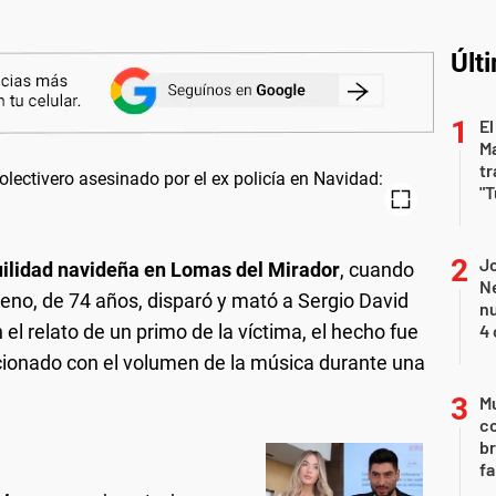
Últ
El
Ma
tr
"T
Jo
quilidad navideña en Lomas del Mirador
, cuando
Ne
reno, de 74 años, disparó y mató a Sergio David
nu
el relato de un primo de la víctima, el hecho fue
4 
ionado con el volumen de la música durante una
Mu
c
br
fa