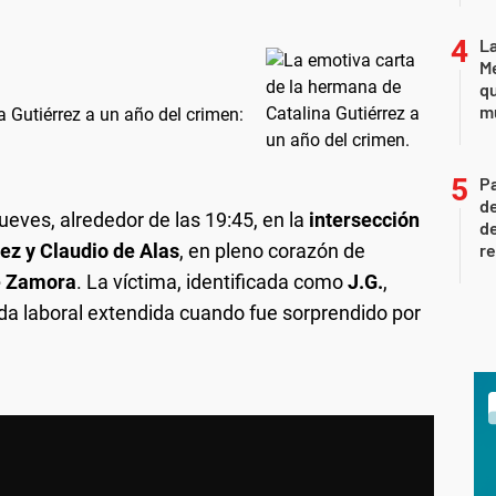
La
Me
qu
m
 Gutiérrez a un año del crimen:
Pa
de
jueves, alrededor de las 19:45, en la
intersección
de
ez y Claudio de Alas
, en pleno corazón de
r
e Zamora
. La víctima, identificada como
J.G.
,
da laboral extendida cuando fue sorprendido por