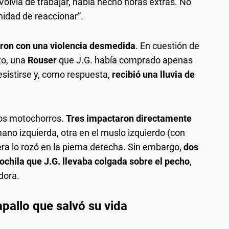
“Volvía de trabajar, había hecho horas extras. No
nidad de reaccionar”.
aron con una violencia desmedida
. En cuestión de
to, una
Rouser
que J.G. había comprado apenas
esistirse y, como respuesta,
recibió una lluvia de
los motochorros.
Tres impactaron directamente
mano izquierda, otra en el muslo izquierdo (con
cera lo rozó en la pierna derecha. Sin embargo,
dos
ochila que J.G. llevaba colgada sobre el pecho
,
dora.
pallo que salvó su vida