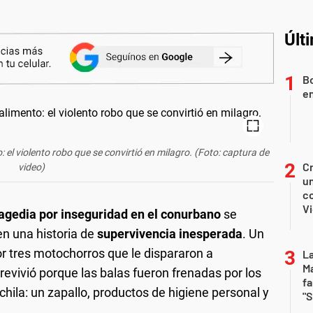
Últ
Bo
en
 el violento robo que se convirtió en milagro. (Foto: captura de
Cr
video)
un
co
Vi
agedia por inseguridad en el conurbano
se
en una historia de
supervivencia inesperada
. Un
 tres motochorros que le dispararon a
La
Ma
evivió porque las balas fueron frenadas por los
fa
chila: un zapallo, productos de higiene personal y
"S