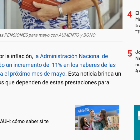
El
Ma
tr
"T
 las PENSIONES para mayo con AUMENTO y BONO
Jo
la inflación,
la Administración Nacional de
Ne
nu
o un incremento del 11% en los haberes de las
4 
ra el próximo mes de mayo
. Esta noticia brinda un
arios que dependen de estas prestaciones para
AUH: cómo saber si te