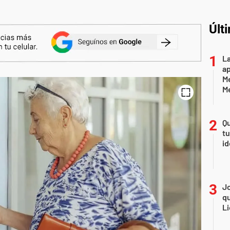
Últ
La
ap
Me
M
Qu
tu
id
Jo
qu
Li