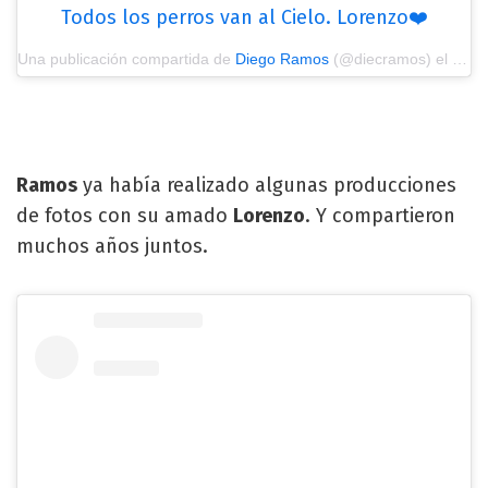
Todos los perros van al Cielo. Lorenzo❤️
Una publicación compartida de
Diego Ramos
(@diecramos) el
7 Fe
Ramos
ya había realizado algunas producciones
de fotos con su amado
Lorenzo
. Y compartieron
muchos años juntos.