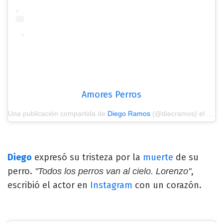
Amores Perros
Una publicación compartida de
Diego Ramos
(@diecramos) el
14 E
Diego
expresó su tristeza por la
muerte
de su
perro.
,
"Todos los perros van al cielo. Lorenzo"
escribió el actor en
Instagram
con un corazón.