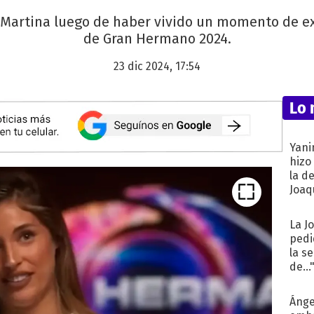
Martina luego de haber vivido un momento de e
de Gran Hermano 2024.
23 dic 2024, 17:54
Lo 
Yani
hizo
la d
Joaqu
La J
pedi
la s
de...
Ánge