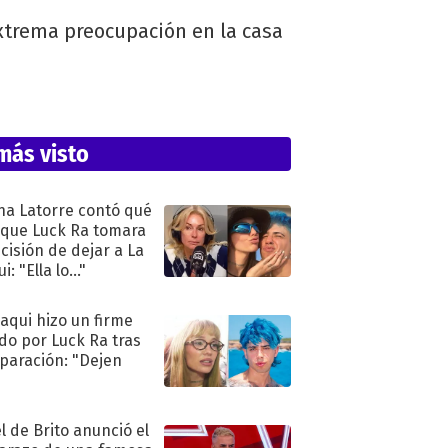
xtrema preocupación en la casa
más visto
na Latorre contó qué
 que Luck Ra tomara
ecisión de dejar a La
i: "Ella lo..."
oaqui hizo un firme
do por Luck Ra tras
eparación: "Dejen
"
l de Brito anunció el