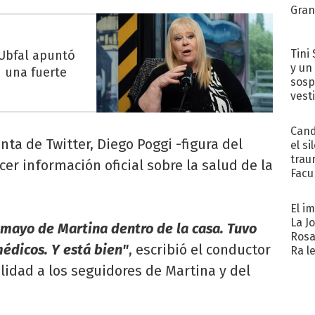
Gra
Tini 
Ubfal apuntó
y un
n una fuerte
sosp
vest
Cand
ta de Twitter, Diego Poggi -figura del
el si
trau
er información oficial sobre la salud de la
Facu
"Teng
El i
La J
esmayo de Martina dentro de la casa. Tuvo
Rosa
médicos. Y está bien"
, escribió el conductor
Ra l
ilidad a los seguidores de Martina y del