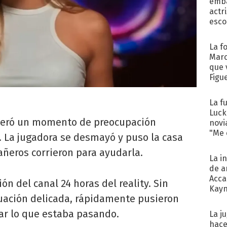
emba
actr
esco
La f
Marc
que 
Figu
La f
Luck
eró un momento de preocupación
novi
"Me e
. La jugadora se desmayó y puso la casa
añeros corrieron para ayudarla.
La i
de a
Acca
ión del canal 24 horas del reality. Sin
Kayn
tuación delicada, rápidamente pusieron
cum
ar lo que estaba pasando.
La j
hace