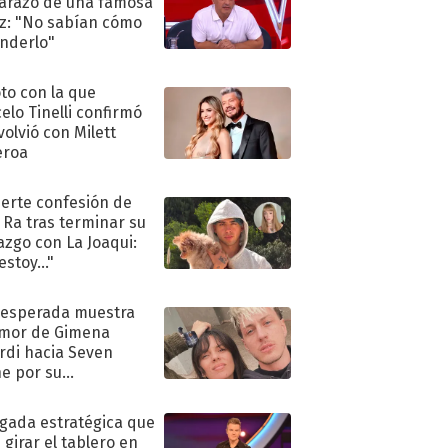
razo de una famosa
iz: "No sabían cómo
nderlo"
oto con la que
elo Tinelli confirmó
volvió con Milett
eroa
uerte confesión de
 Ra tras terminar su
azgo con La Joaqui:
stoy..."
nesperada muestra
mor de Gimena
rdi hacia Seven
e por su
pleaños
ugada estratégica que
 girar el tablero en