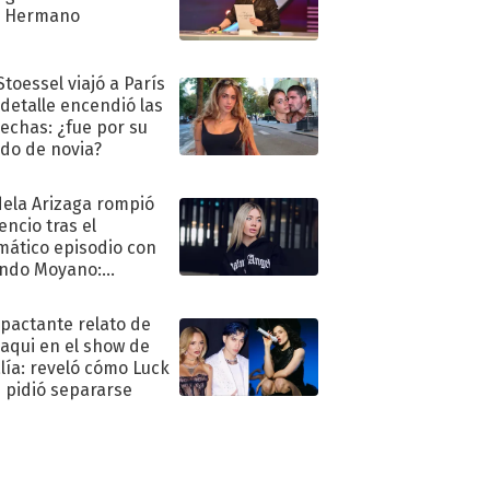
n Hermano
Stoessel viajó a París
 detalle encendió las
echas: ¿fue por su
ido de novia?
ela Arizaga rompió
lencio tras el
mático episodio con
ndo Moyano:
o..."
mpactante relato de
oaqui en el show de
lía: reveló cómo Luck
e pidió separarse