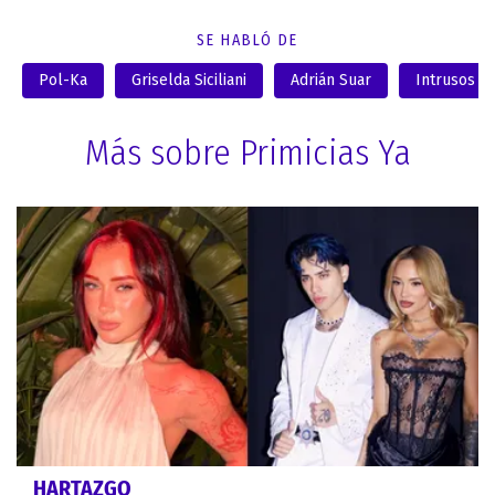
SE HABLÓ DE
Pol-Ka
Griselda Siciliani
Adrián Suar
Intrusos
Más sobre Primicias Ya
HARTAZGO