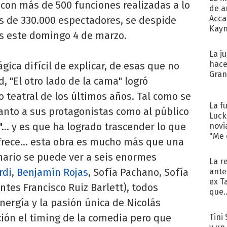
con más de 500 funciones realizadas a lo
de a
Acca
ás de 330.000 espectadores, se despide
Kayn
s este domingo 4 de marzo.
cum
La j
hace
ca difícil de explicar, de esas que no
Gra
, "El otro lado de la cama" logró
 teatral de los últimos años. Tal como se
La f
tanto a sus protagonistas como al público
Luck
"... y es que ha logrado trascender lo que
novi
"Me e
frece... esta obra es mucho más que una
nario se puede ver a seis enormes
La r
rdi
,
Benjamín Rojas
, Sofía Pachano, Sofía
ante
ex T
ntes Francisco Ruiz Barlett), todos
que..
nergía y la pasión única de Nicolás
ción el timing de la comedia pero que
Tini 