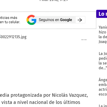
Lo 
Yani
hizo
la d
Joaqu
La J
pedi
la s
de...
Ánge
emba
actr
esco
omedia protagonizada por Nicolás Vazquez,
vista a nivel nacional de los últimos
La i