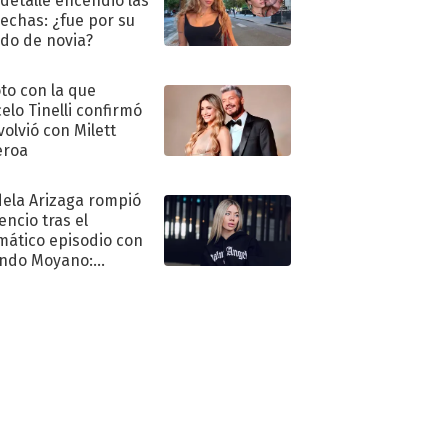
 detalle encendió las
echas: ¿fue por su
ido de novia?
oto con la que
elo Tinelli confirmó
volvió con Milett
eroa
ela Arizaga rompió
lencio tras el
mático episodio con
ndo Moyano:
o..."