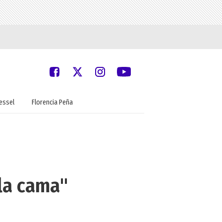
oessel
Florencia Peña
 la cama"