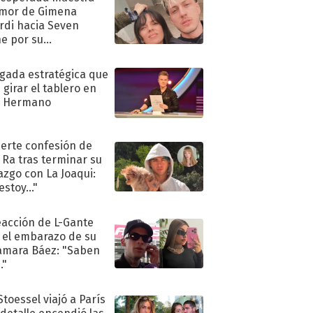
mor de Gimena
rdi hacia Seven
e por su
pleaños
ugada estratégica que
 girar el tablero en
n Hermano
uerte confesión de
 Ra tras terminar su
azgo con La Joaqui:
stoy..."
eacción de L-Gante
 el embarazo de su
amara Báez: "Saben
."
Stoessel viajó a París