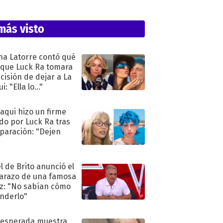
más visto
na Latorre contó qué
 que Luck Ra tomara
ecisión de dejar a La
i: "Ella lo..."
oaqui hizo un firme
do por Luck Ra tras
eparación: "Dejen
"
l de Brito anunció el
razo de una famosa
iz: "No sabían cómo
nderlo"
nesperada muestra