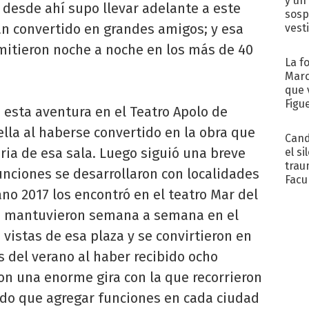
y un
esde ahí supo llevar adelante a este
sosp
n convertido en grandes amigos; y esa
vest
smitieron noche a noche en los más de 40
La f
Marc
que 
Figu
e esta aventura en el Teatro Apolo de
lla al haberse convertido en la obra que
Cand
ria de esa sala. Luego siguió una breve
el si
trau
unciones se desarrollaron con localidades
Facu
o 2017 los encontró en el teatro Mar del
"Teng
se mantuvieron semana a semana en el
vistas de esa plaza y se convirtieron en
 del verano al haber recibido ocho
con una enorme gira con la que recorrieron
ndo que agregar funciones en cada ciudad