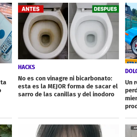
HACKS
DOL
No es con vinagre ni bicarbonato:
sta
Un 
esta es la MEJOR forma de sacar el
o
perd
sarro de las canillas y del inodoro
mie
pro