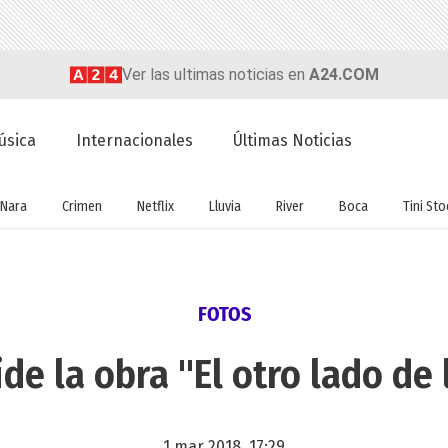
Ver las ultimas noticias en
A24.COM
úsica
Internacionales
Últimas Noticias
Nara
Crimen
Netflix
Lluvia
River
Boca
Tini St
FOTOS
de la obra "El otro lado de
1 mar 2018, 17:29