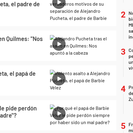
ta, el padre de
No
bi
ME
sa
i
 en Quilmes: "Nos
C
pe
un
vi
ta, el papá de
P
d
Z
 le pide perdón
padre"?
Fr
mi