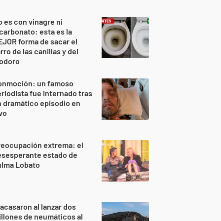
 es con vinagre ni
carbonato: esta es la
JOR forma de sacar el
rro de las canillas y del
nodoro
onmoción: un famoso
riodista fue internado tras
 dramático episodio en
vo
reocupación extrema: el
esesperante estado de
ulma Lobato
acasaron al lanzar dos
llones de neumáticos al