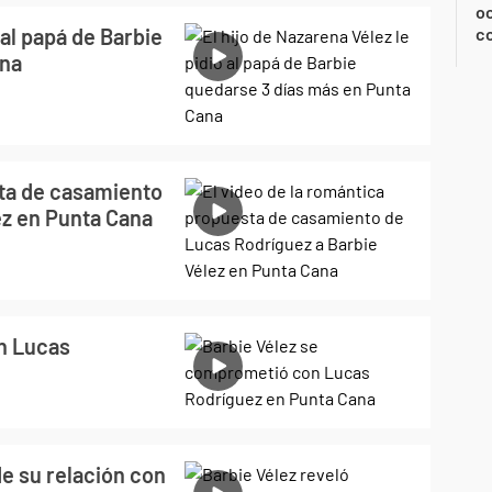
oc
 al papá de Barbie
c
ana
sta de casamiento
ez en Punta Cana
n Lucas
de su relación con