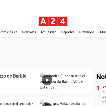
Primicias Ya
Policiales
Actualidad
Deportes
Previsional
Mu
azo de Barbie
Not
Ya
hi
de
Jo
deros motivos de