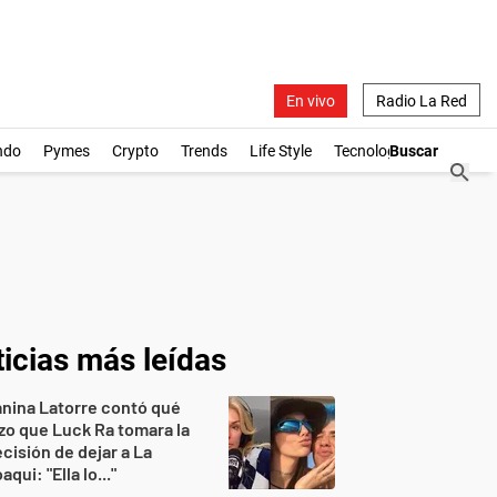
En vivo
Radio La Red
ndo
Pymes
Crypto
Trends
Life Style
Tecnología
icias más leídas
nina Latorre contó qué
zo que Luck Ra tomara la
cisión de dejar a La
aqui: "Ella lo..."