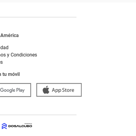
 América
idad
os y Condiciones
es
 tu móvil