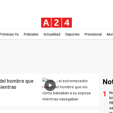
Primicias Ya
Policiales
Actualidad
Deportes
Previsional
Mu
o del hombre que
Not
mientras
No
bi
ME
sa
i