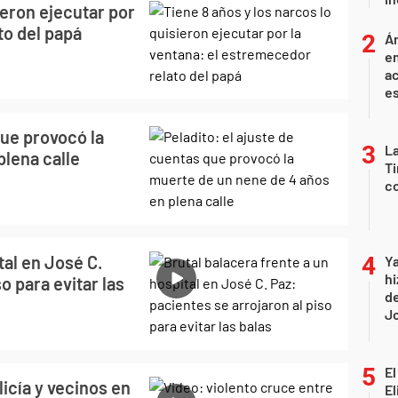
ieron ejecutar por
to del papá
Án
e
ac
e
que provocó la
La
plena calle
Ti
co
tal en José C.
Ya
hi
o para evitar las
de
Jo
El
licía y vecinos en
El