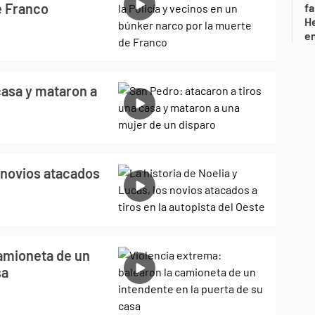
e Franco
fa
He
e
casa y mataron a
s novios atacados
camioneta de un
sa