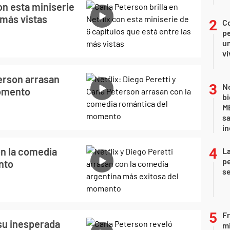
con esta miniserie
 más vistas
C
pe
un
vi
terson arrasan
No
momento
bi
ME
sa
i
on la comedia
La
pe
nto
se
Fr
su inesperada
mi