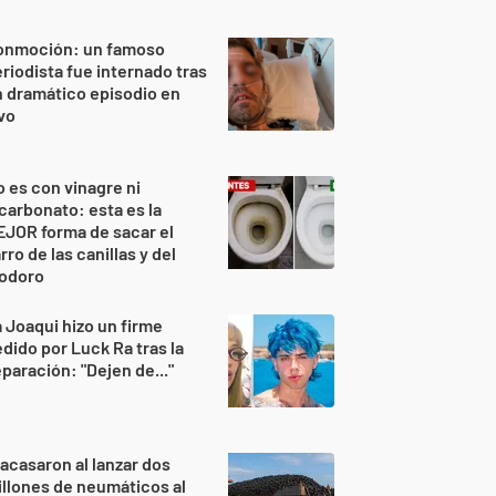
onmoción: un famoso
riodista fue internado tras
 dramático episodio en
vo
 es con vinagre ni
carbonato: esta es la
JOR forma de sacar el
rro de las canillas y del
nodoro
 Joaqui hizo un firme
dido por Luck Ra tras la
paración: "Dejen de..."
acasaron al lanzar dos
llones de neumáticos al