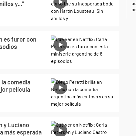
llos y..."
oc
c
n es furor con
isodios
n la comedia
jor película
on y Luciano
ina más esperada