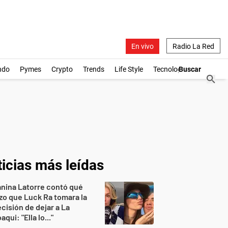
En vivo
Radio La Red
ndo
Pymes
Crypto
Trends
Life Style
Tecnología
icias más leídas
nina Latorre contó qué
zo que Luck Ra tomara la
cisión de dejar a La
aqui: "Ella lo..."