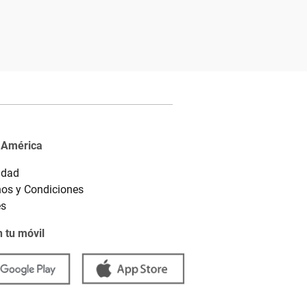
 América
idad
os y Condiciones
es
 tu móvil