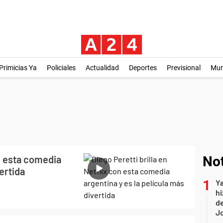
Primicias Ya
Policiales
Actualidad
Deportes
Previsional
Mu
on esta comedia
Not
ertida
Ya
hi
de
Jo