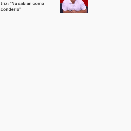
triz: "No sabían cómo
sconderlo"