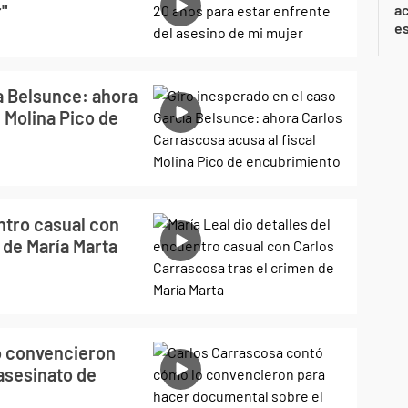
r"
ac
e
a Belsunce: ahora
 Molina Pico de
entro casual con
 de María Marta
o convencieron
asesinato de