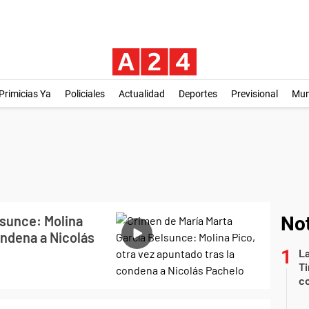
Primicias Ya
Policiales
Actualidad
Deportes
Previsional
Mu
lsunce: Molina
Not
ondena a Nicolás
La
Ti
co