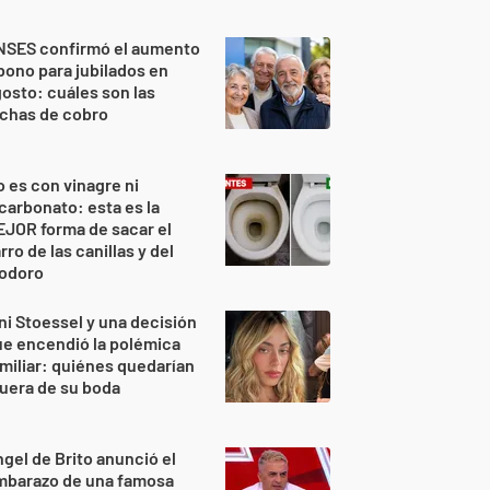
NSES confirmó el aumento
bono para jubilados en
osto: cuáles son las
echas de cobro
 es con vinagre ni
carbonato: esta es la
JOR forma de sacar el
rro de las canillas y del
nodoro
ni Stoessel y una decisión
e encendió la polémica
miliar: quiénes quedarían
uera de su boda
gel de Brito anunció el
mbarazo de una famosa