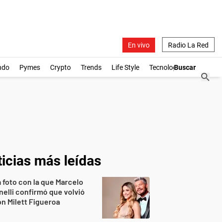
En vivo
Radio La Red
ndo
Pymes
Crypto
Trends
Life Style
Tecnología
icias más leídas
 foto con la que Marcelo
nelli confirmó que volvió
n Milett Figueroa