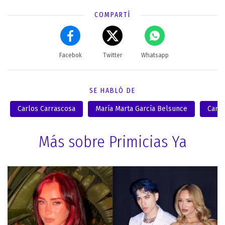
COMPARTÍ
Facebok
Twitter
Whatsapp
SE HABLÓ DE
Carlos Carrascosa
María Marta García Belsunce
Carm
Más sobre Primicias Ya