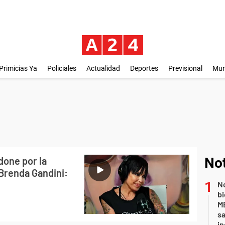
Primicias Ya
Policiales
Actualidad
Deportes
Previsional
Mu
done por la
Not
 Brenda Gandini:
No
bi
ME
sa
i