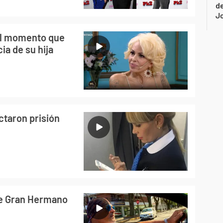
de
Jo
cil momento que
ia de su hija
taron prisión
de Gran Hermano