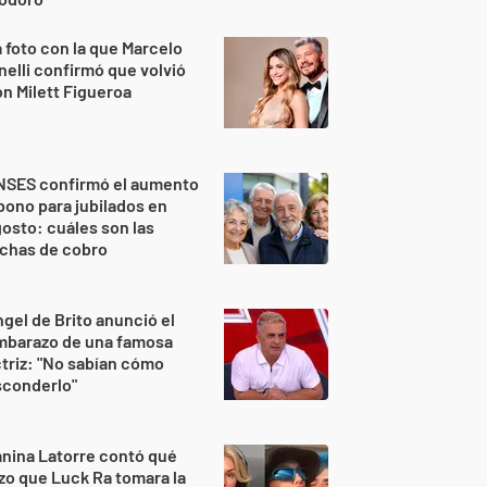
 foto con la que Marcelo
nelli confirmó que volvió
n Milett Figueroa
NSES confirmó el aumento
bono para jubilados en
osto: cuáles son las
echas de cobro
gel de Brito anunció el
mbarazo de una famosa
triz: "No sabían cómo
sconderlo"
nina Latorre contó qué
zo que Luck Ra tomara la