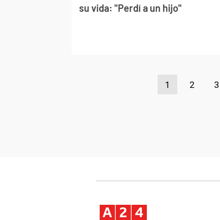
su vida: "Perdí a un hijo"
1
2
3