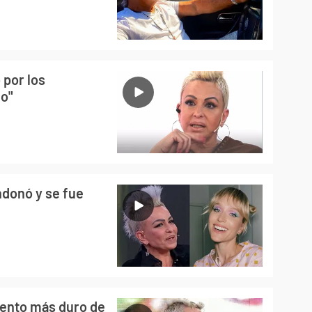
 por los
ho"
ndonó y se fue
ento más duro de