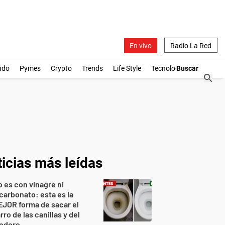
En vivo
Radio La Red
ndo
Pymes
Crypto
Trends
Life Style
Tecnología
icias más leídas
 es con vinagre ni
carbonato: esta es la
JOR forma de sacar el
rro de las canillas y del
nodoro