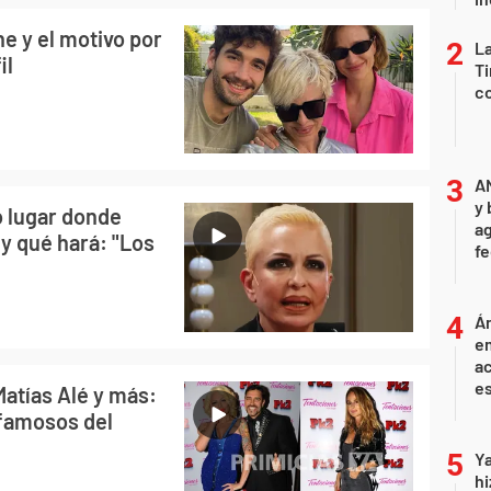
ne y el motivo por
La
il
Ti
co
A
y 
o lugar donde
ag
y qué hará: "Los
f
Án
e
ac
e
Matías Alé y más:
 famosos del
Ya
hi