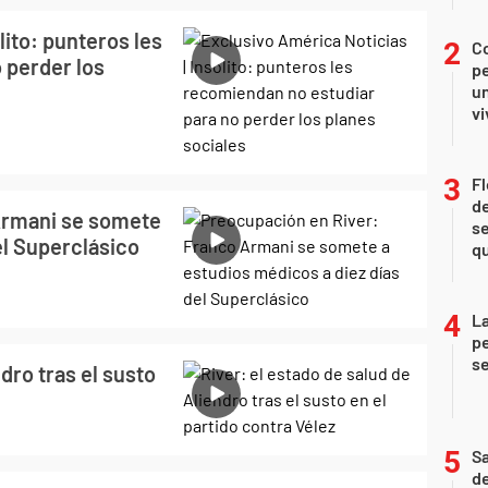
lito: punteros les
C
 perder los
pe
un
vi
Fl
de
Armani se somete
se
el Superclásico
qu
La
pe
se
dro tras el susto
Sa
de