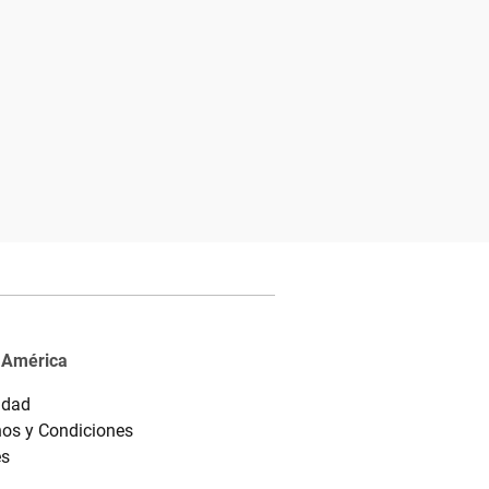
 América
idad
os y Condiciones
es