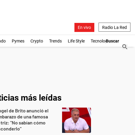
En vivo
Radio La Red
ndo
Pymes
Crypto
Trends
Life Style
Tecnología
icias más leídas
gel de Brito anunció el
mbarazo de una famosa
triz: "No sabían cómo
sconderlo"