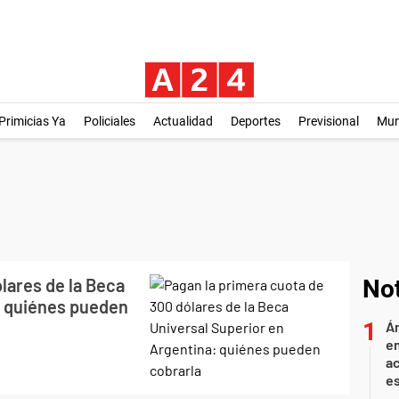
Primicias Ya
Policiales
Actualidad
Deportes
Previsional
Mu
lares de la Beca
Not
: quiénes pueden
Án
e
ac
e