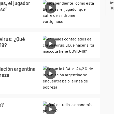
s, el jugador
in
Tu
oso"
virus: ¿Qué
-19?
lación argentina
breza
a?