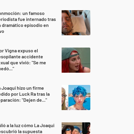
onmoción: un famoso
riodista fue internado tras
 dramático episodio en
vo
or Vigna expuso el
sopilante accidente
xual que vivió: "Se me
edó..."
 Joaqui hizo un firme
dido por Luck Ra tras la
paración: "Dejen de..."
lió a la luz cómo La Joaqui
scubrió la supuesta