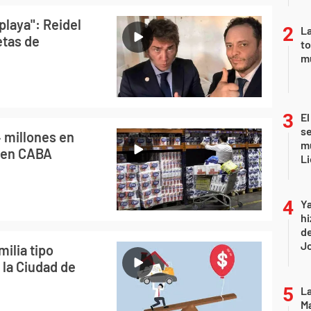
playa": Reidel
La
etas de
to
m
El
se
 millones en
mu
s en CABA
Li
Ya
hi
de
Jo
milia tipo
 la Ciudad de
La
Ma