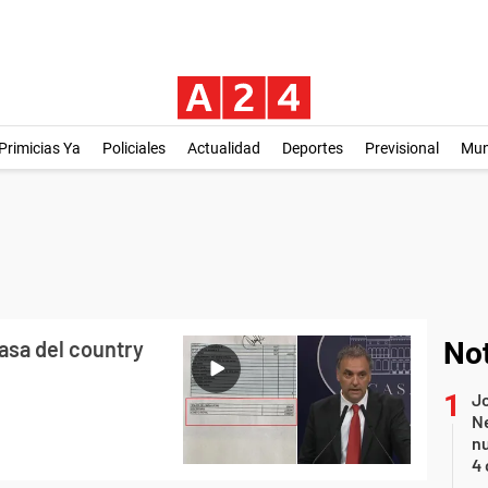
Primicias Ya
Policiales
Actualidad
Deportes
Previsional
Mu
casa del country
Not
Jo
Ne
nu
4 