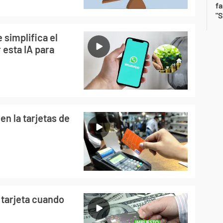
fa
"S
simplifica el
 esta IA para
n la tarjetas de
 tarjeta cuando