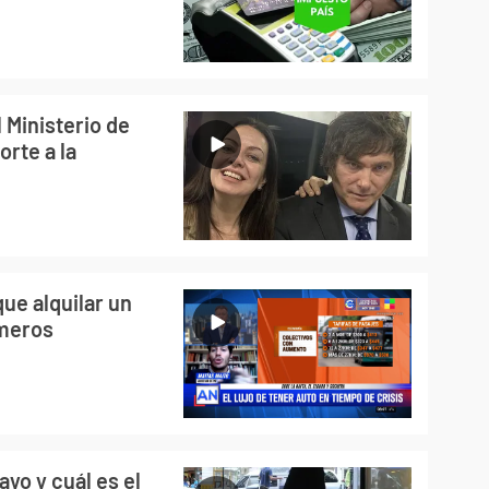
 Ministerio de
rte a la
ue alquilar un
meros
yo y cuál es el