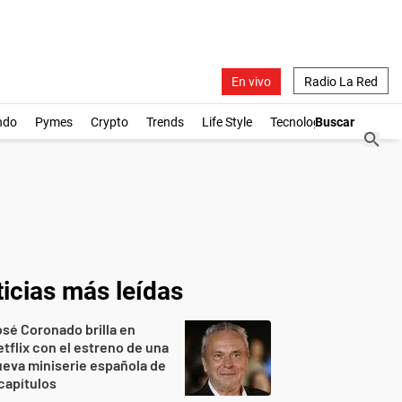
En vivo
Radio La Red
ndo
Pymes
Crypto
Trends
Life Style
Tecnología
icias más leídas
sé Coronado brilla en
tflix con el estreno de una
eva miniserie española de
capítulos