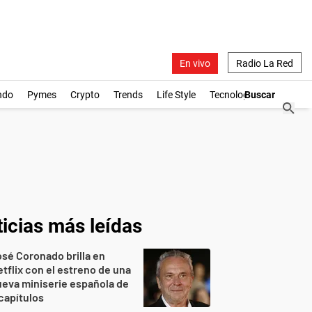
En vivo
Radio La Red
ndo
Pymes
Crypto
Trends
Life Style
Tecnología
icias más leídas
sé Coronado brilla en
tflix con el estreno de una
eva miniserie española de
capítulos