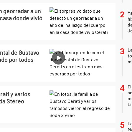
n georradar a un
Ya
 casa donde vivió
hi
de
Jo
La
ntal de Gustavo
to
ado por todos
m
El
se
rati y varios
mu
da Stereo
Li
La
Ma