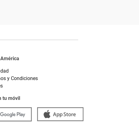
 América
idad
os y Condiciones
es
 tu móvil