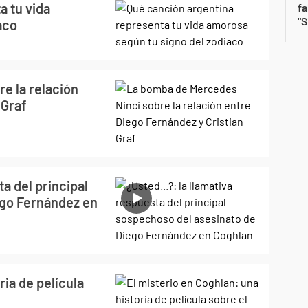
a tu vida
fa
"S
aco
e la relación
 Graf
ta del principal
ego Fernández en
ria de película