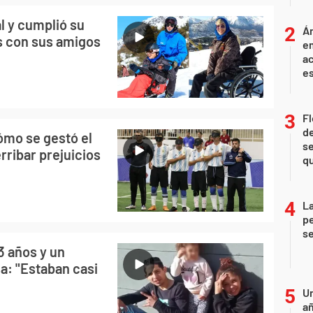
al y cumplió su
Án
os con sus amigos
e
ac
e
Fl
de
cómo se gestó el
se
rribar prejuicios
qu
La
pe
se
 3 años y un
asa: "Estaban casi
U
añ