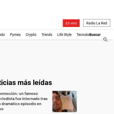
En vivo
Radio La Red
ndo
Pymes
Crypto
Trends
Life Style
Tecnología
icias más leídas
onmoción: un famoso
riodista fue internado tras
 dramático episodio en
vo