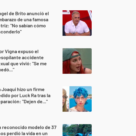
gel de Brito anunció el
mbarazo de una famosa
triz: "No sabían cómo
sconderlo"
or Vigna expuso el
sopilante accidente
xual que vivió: "Se me
edó..."
 Joaqui hizo un firme
dido por Luck Ra tras la
paración: "Dejen de..."
n reconocido modelo de 37
os perdió la vida en un