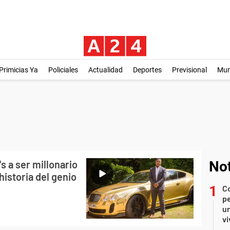
Primicias Ya
Policiales
Actualidad
Deportes
Previsional
Mu
s a ser millonario
Not
historia del genio
C
pe
un
vi