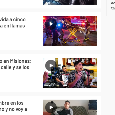
a
tr
 vida a cinco
a en llamas
o en Misiones:
calle y se los
mbra en los
ro y no voy a