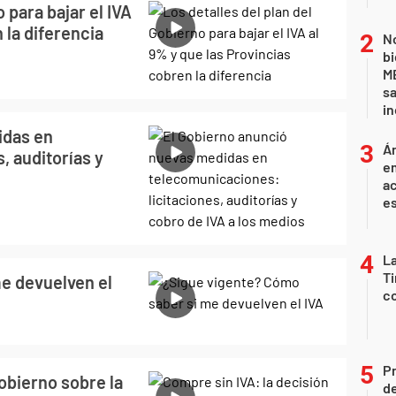
 para bajar el IVA
 la diferencia
No
bi
ME
sa
i
idas en
Án
, auditorías y
e
ac
e
La
Ti
e devuelven el
co
P
obierno sobre la
d