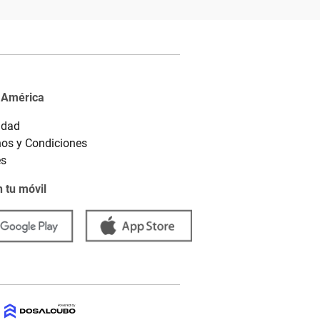
 América
idad
os y Condiciones
es
 tu móvil