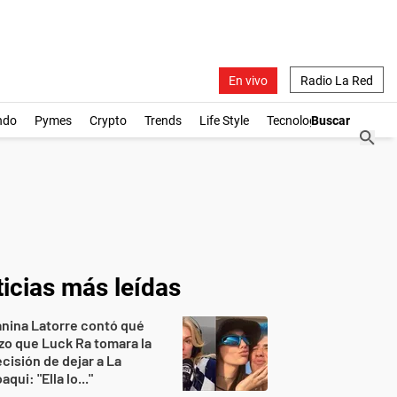
En vivo
Radio La Red
ndo
Pymes
Crypto
Trends
Life Style
Tecnología
icias más leídas
nina Latorre contó qué
zo que Luck Ra tomara la
cisión de dejar a La
aqui: "Ella lo..."