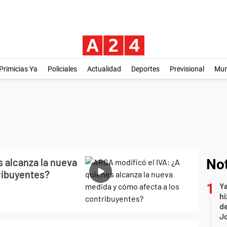
Primicias Ya
Policiales
Actualidad
Deportes
Previsional
Mu
 alcanza la nueva
Not
ribuyentes?
Ya
hi
de
Jo