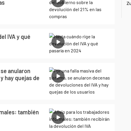
as
Z
el IVA y qué
 se anularon
 y hay quejas de
ormales: también