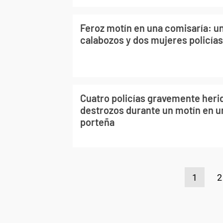
Feroz motín en una comisaría: un
calabozos y dos mujeres policía
Cuatro policías gravemente herid
destrozos durante un motín en u
porteña
1
2