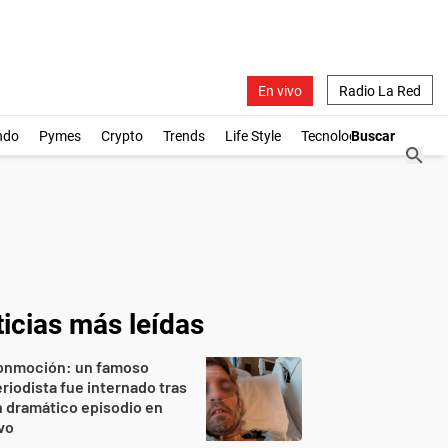
En vivo
Radio La Red
ndo
Pymes
Crypto
Trends
Life Style
Tecnología
icias más leídas
onmoción: un famoso
riodista fue internado tras
 dramático episodio en
vo