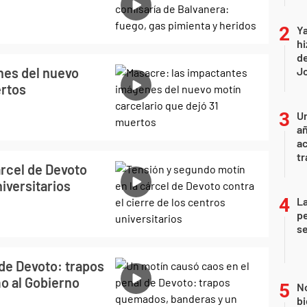
Ya
hi
de
nes del nuevo
Jo
ertos
U
añ
a
tr
árcel de Devoto
niversitarios
La
pe
se
de Devoto: trapos
o al Gobierno
No
bi