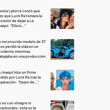
nina Latorre contó qué
zo que Luck Ra tomara la
cisión de dejar a La
aqui: "Ella lo..."
n reconocido modelo de 37
os perdió la vida en un
ccidente mientras
abajaba en una producción
 Joaqui hizo un firme
dido por Luck Ra tras la
paración: "Dejen de..."
 es con vinagre ni
carbonato: esta es la