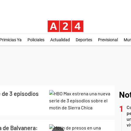
Primicias Ya
Policiales
Actualidad
Deportes
Previsional
Mu
 de 3 episodios
Not
C
pe
un
vi
a de Balvanera: