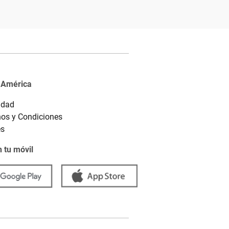
 América
idad
os y Condiciones
es
 tu móvil