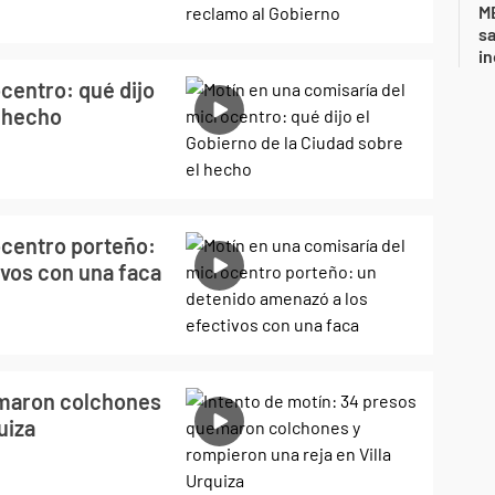
ME
sa
i
centro: qué dijo
l hecho
ocentro porteño:
ivos con una faca
emaron colchones
uiza