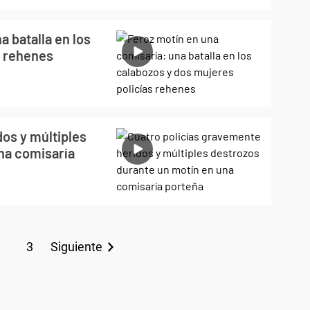
a batalla en los
s rehenes
os y múltiples
na comisaría
3
Siguiente