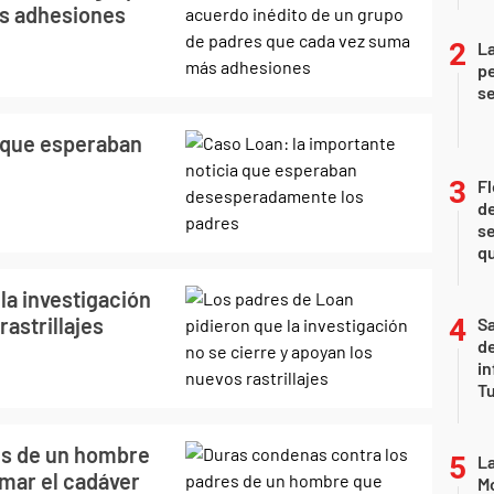
s adhesiones
La
pe
se
a que esperaban
Fl
de
se
qu
la investigación
rastrillajes
Sa
de
in
Tu
es de un hombre
La
emar el cadáver
Mo