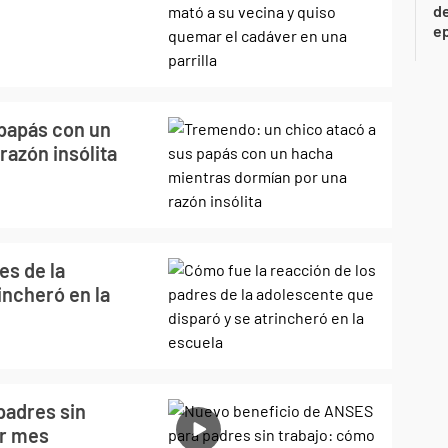
de
ep
papás con un
razón insólita
es de la
incheró en la
padres sin
or mes