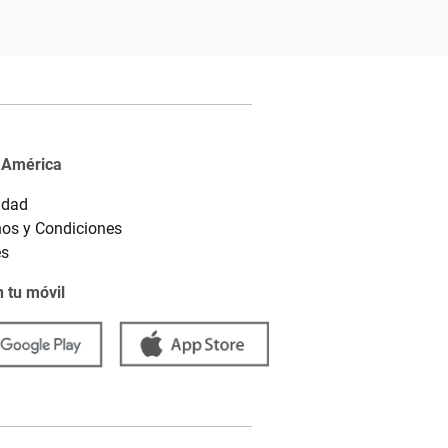
 América
idad
os y Condiciones
es
 tu móvil