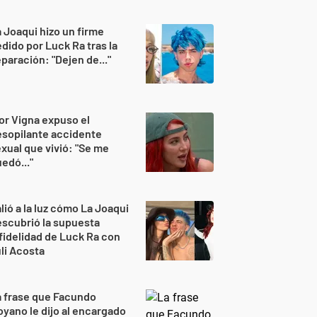
 Joaqui hizo un firme
dido por Luck Ra tras la
paración: "Dejen de..."
or Vigna expuso el
sopilante accidente
xual que vivió: "Se me
edó..."
lió a la luz cómo La Joaqui
scubrió la supuesta
fidelidad de Luck Ra con
li Acosta
 frase que Facundo
yano le dijo al encargado