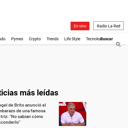
En vivo
Radio La Red
ndo
Pymes
Crypto
Trends
Life Style
Tecnología
icias más leídas
gel de Brito anunció el
mbarazo de una famosa
triz: "No sabían cómo
sconderlo"