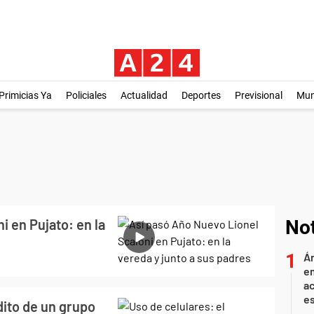
Primicias Ya
Policiales
Actualidad
Deportes
Previsional
Mu
i en Pujato: en la
Not
Án
e
ac
e
dito de un grupo