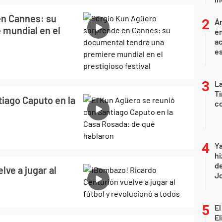
en Cannes: su
Án
 mundial en el
e
ac
e
La
Ti
iago Caputo en la
co
Ya
hi
de
ve a jugar al
Jo
El
El