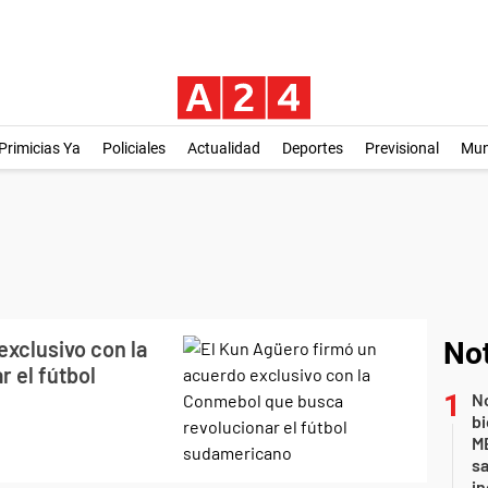
Primicias Ya
Policiales
Actualidad
Deportes
Previsional
Mu
exclusivo con la
Not
 el fútbol
No
bi
ME
sa
i