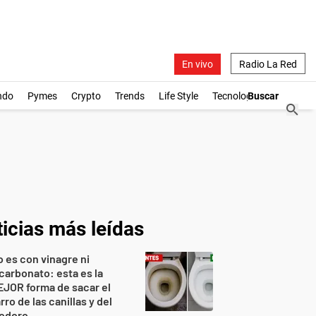
En vivo
Radio La Red
ndo
Pymes
Crypto
Trends
Life Style
Tecnología
icias más leídas
 es con vinagre ni
carbonato: esta es la
JOR forma de sacar el
rro de las canillas y del
nodoro