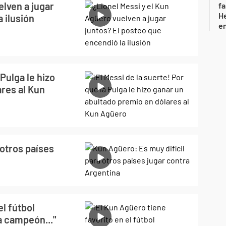
elven a jugar
fa
He
 ilusión
e
 Pulga le hizo
res al Kun
 otros países
el fútbol
a campeón..."