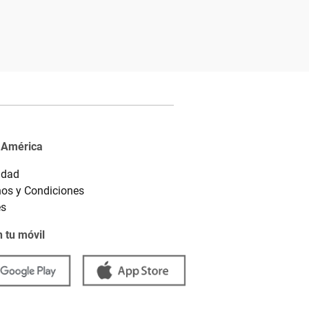
 América
idad
os y Condiciones
es
 tu móvil