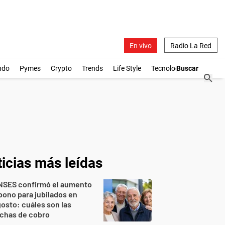
En vivo
Radio La Red
ndo
Pymes
Crypto
Trends
Life Style
Tecnología
icias más leídas
NSES confirmó el aumento
bono para jubilados en
osto: cuáles son las
echas de cobro