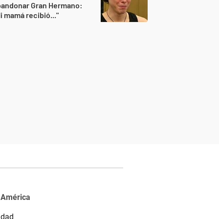
bandonar Gran Hermano:
i mamá recibió..."
 América
idad