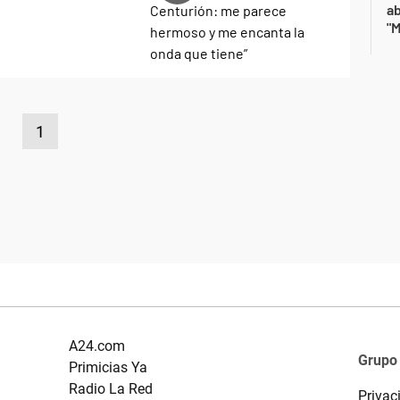
a
"M
1
A24.com
Grupo
Primicias Ya
Radio La Red
Privac