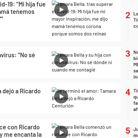
d-19: "Mi hija fue
'mamá tenemos
La
'"
Ti
co
No
avirus: "No sé
bi
ME
sa
i
 dejó a Ricardo
Ti
qu
fa
af
ce con Ricardo
Ju
y me encanta la
m