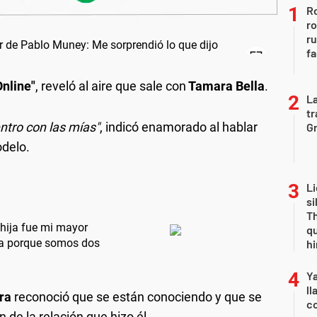
Ro
ro
r
fa
nline"
, reveló al aire que sale con
Tamara Bella
.
La
tr
ntro con las mías"
, indicó enamorado al hablar
Gr
odelo.
Li
si
Th
 hija fue mi mayor
qu
na porque somos dos
h
Y
ll
ra
reconoció que se están conociendo y que se
co
n de la relación que hizo él.