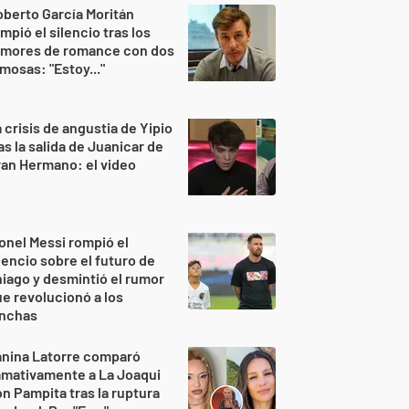
berto García Moritán
mpió el silencio tras los
umores de romance con dos
mosas: "Estoy..."
 crisis de angustia de Yipio
as la salida de Juanicar de
an Hermano: el video
onel Messi rompió el
lencio sobre el futuro de
iago y desmintió el rumor
e revolucionó a los
inchas
anina Latorre comparó
amativamente a La Joaqui
n Pampita tras la ruptura