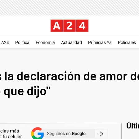
o A24
Política
Economía
Actualidad
Primicias Ya
Policiales
s la declaración de amor 
 que dijo"
Últ