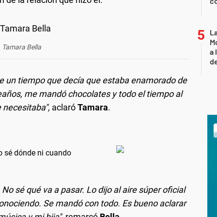
co
L
Mo
Tamara Bella
a 
de
ace un tiempo que decía que estaba enamorado de
leaños, me mandó chocolates y todo el tiempo al
 necesitaba",
aclaró
Tamara
.
No sé dónde ni cuando
o sé qué va a pasar. Lo dijo al aire súper oficial
conociendo. Se mandó con todo. Es bueno aclarar
úsica y mi hija"
, remarcó
Bella.