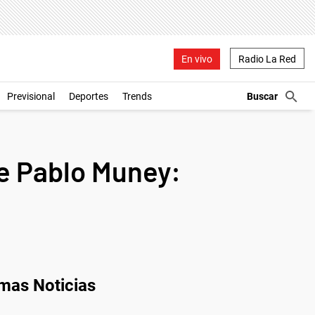
En vivo
Radio La Red
Previsional
Deportes
Trends
de Pablo Muney:
imas Noticias