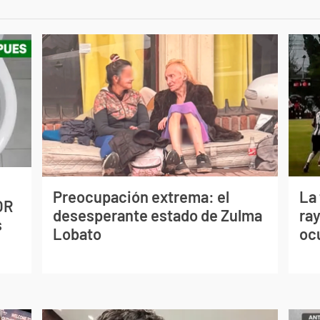
Preocupación extrema: el
La
OR
desesperante estado de Zulma
ray
s
Lobato
oc