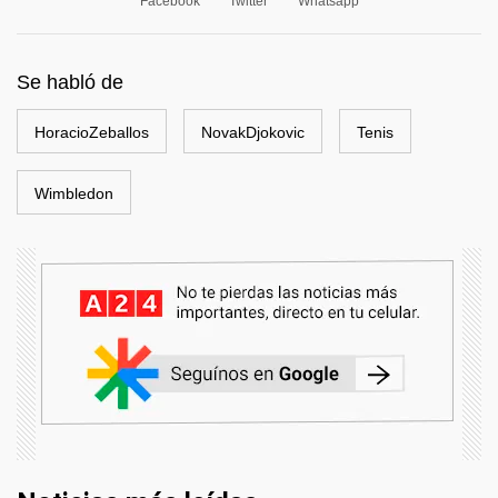
Facebook
Twitter
Whatsapp
Se habló de
HoracioZeballos
NovakDjokovic
Tenis
Wimbledon