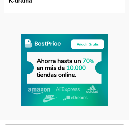
K-drama