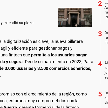
La
Ac
ru
R
 y extendió su plazo
D
re
 digitalización es clave, la nueva billetera
mi
ágil y eficiente para gestionar pagos y
e una fintech que
permite a los usuarios pagar
ida y segura
. Desde su nacimiento en 2023, Palta
A
lu
e 3.000 usuarios y 3.500 comercios adheridos
,
ju
.
a
De
omiso con el crecimiento de la región, como
cu
nómica, estamos muy comprometidos con la
vi
e Guerra
, gerente Comercial de la fintech.