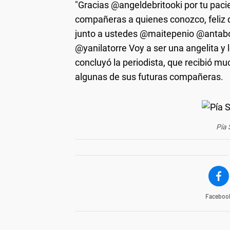
"Gracias @angeldebritooki por tu paci
compañeras a quienes conozco, feliz
junto a ustedes @maitepenio @antab
@yanilatorre Voy a ser una angelita 
concluyó la periodista, que recibió m
algunas de sus futuras compañeras.
Pía
Faceboo