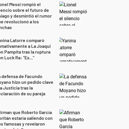
onel Messi rompió el
lencio sobre el futuro de
iago y desmintió el rumor
e revolucionó a los
inchas
anina Latorre comparó
amativamente a La Joaqui
n Pampita tras la ruptura
n Luck Ra: "Es..."
a defensa de Facundo
yano hizo un pedido clave
la Justicia tras la
claración de su pareja
irman que Roberto García
ritán estaría saliendo con
s famosas y revelaron