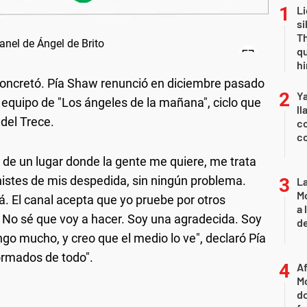
Li
si
Th
qu
h
concretó. Pía Shaw renunció en diciembre pasado
Y
equipo de "Los ángeles de la mañana", ciclo que
ll
 del Trece.
co
co
de un lugar donde la gente me quiere, me trata
stes de mis despedida, sin ningún problema.
L
Mo
á. El canal acepta que yo pruebe por otros
a 
 No sé que voy a hacer. Soy una agradecida. Soy
de
go mucho, y creo que el medio lo ve", declaró Pía
formados de todo".
Af
Mo
do