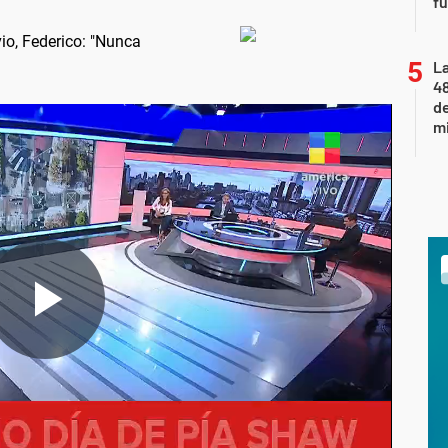
fu
vio, Federico: "Nunca
La
48
d
mi