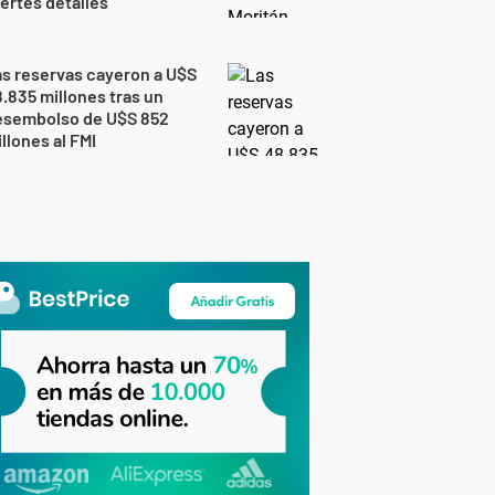
ertes detalles
s reservas cayeron a U$S
.835 millones tras un
esembolso de U$S 852
llones al FMI