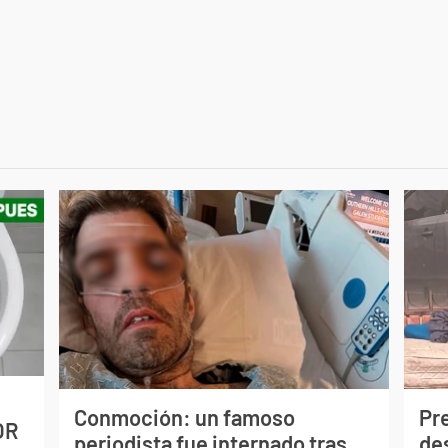
Conmoción: un famoso
Pr
OR
periodista fue internado tras
de