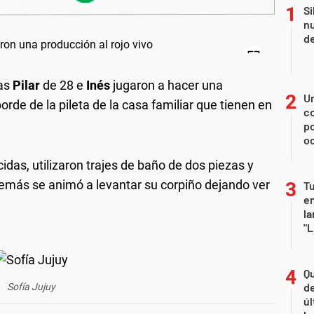
Si
nu
de
nas
Pilar
de 28 e
Inés
jugaron a hacer una
U
rde de la pileta de la casa familiar que tienen en
co
p
o
das, utilizaron trajes de baño de dos piezas y
emás se animó a levantar su corpiño dejando ver
Tu
en
la
"L
Qu
de
Sofía Jujuy
úl