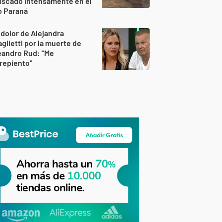
uscado intensamente en el
o Paraná
 dolor de Alejandra
glietti por la muerte de
eandro Rud: "Me
repiento"