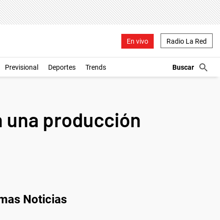
En vivo
Radio La Red
Previsional
Deportes
Trends
n una producción
imas Noticias