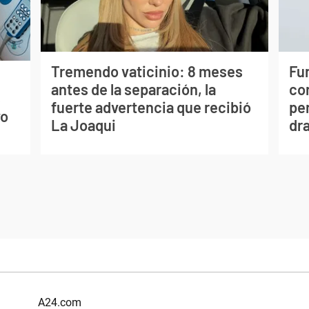
Tremendo vaticinio: 8 meses
Fur
antes de la separación, la
co
s
fuerte advertencia que recibió
per
vo
La Joaqui
dr
A24.com