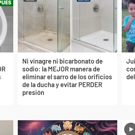
Ni vinagre ni bicarbonato de
Jui
OR
sodio: la MEJOR manera de
co
s
eliminar el sarro de los orificios
del
de la ducha y evitar PERDER
presión