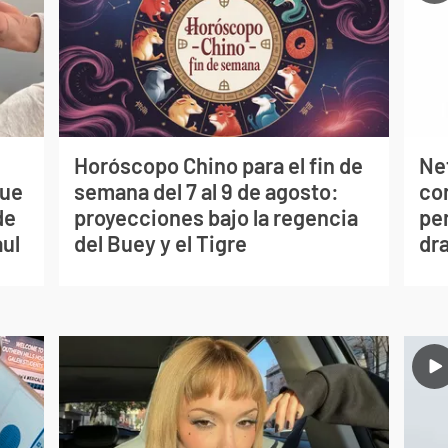
Horóscopo Chino para el fin de
Net
que
semana del 7 al 9 de agosto:
co
de
proyecciones bajo la regencia
per
aul
del Buey y el Tigre
dr