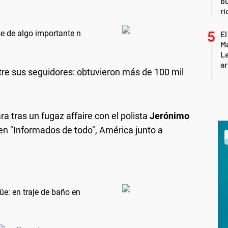
b
rí
e de algo importante n
El
Ma
L
ar
re sus seguidores: obtuvieron más de 100 mil
a tras un fugaz affaire con el polista
Jerónimo
en "Informados de todo", América junto a
üe: en traje de baño en