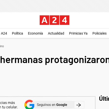
o A24
Política
Economía
Actualidad
Primicias Ya
Policiales
ino
s hermanas protagonizaro
Últ