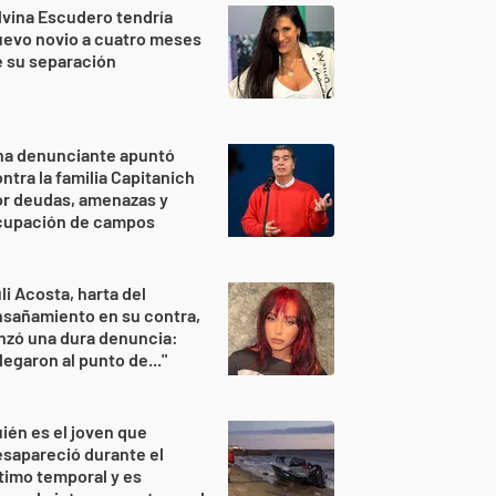
lvina Escudero tendría
evo novio a cuatro meses
 su separación
na denunciante apuntó
ntra la familia Capitanich
or deudas, amenazas y
cupación de campos
li Acosta, harta del
sañamiento en su contra,
nzó una dura denuncia:
legaron al punto de..."
ién es el joven que
sapareció durante el
timo temporal y es