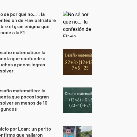
o sé por qué no...": la
nfesión de Flavio Briatore
bre el gran enigma que
cude a la F1
safío matemático: la
uenta que confunde a
uchos y pocos logran
solver
safío matemático: la
uenta que pocos logran
solver en menos de 10
egundos
icio por Loan: un perito
nfirmó que hallaron