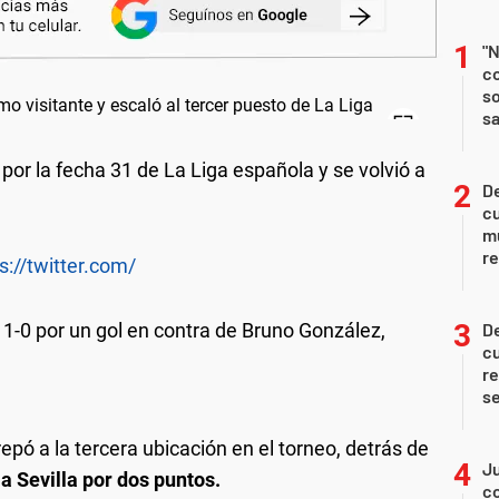
"N
co
so
sa
 por la fecha 31 de La Liga española y se volvió a
De
c
m
re
s://twitter.com/
1-0 por un gol en contra de Bruno González,
De
c
re
s
repó a la tercera ubicación en el torneo, detrás de
Ju
 Sevilla por dos puntos.
co