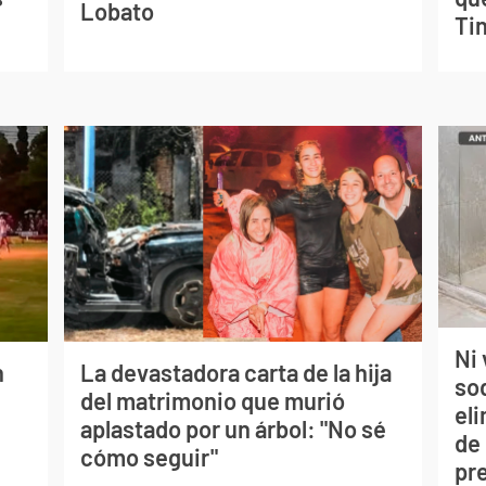
Lobato
Tin
Ni 
n
La devastadora carta de la hija
so
del matrimonio que murió
eli
aplastado por un árbol: "No sé
de
cómo seguir"
pr