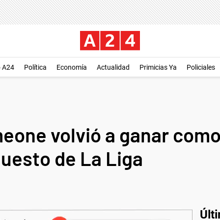
o A24
Política
Economía
Actualidad
Primicias Ya
Policiales
meone volvió a ganar como
puesto de La Liga
Últ