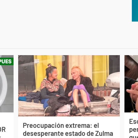
Esc
Preocupación extrema: el
OR
pe
desesperante estado de Zulma
s
qu