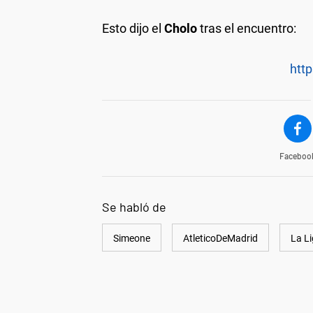
Esto dijo el
Cholo
tras el encuentro:
http
Faceboo
Se habló de
Simeone
AtleticoDeMadrid
La L