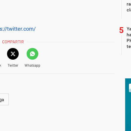
ra
c
s://twitter.com/
Ya
ha
P
COMPARTIR
te
k
Twitter
Whatsapp
iga