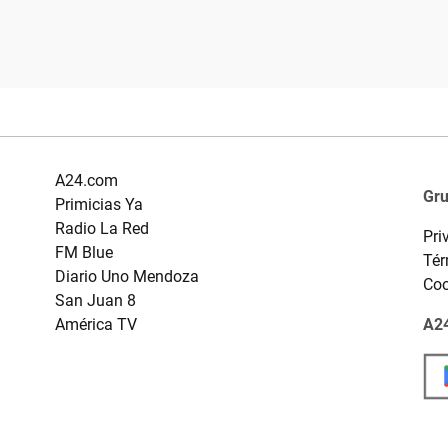
A24.com
Gr
Primicias Ya
Radio La Red
Pri
FM Blue
Tér
Diario Uno Mendoza
Coo
San Juan 8
América TV
A24