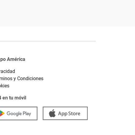
upo América
vacidad
minos y Condiciones
kies
 en tu móvil