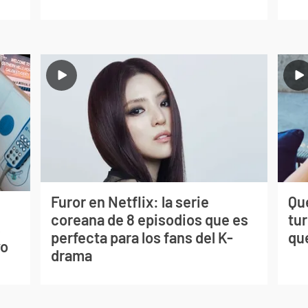
Furor en Netflix: la serie
Qué
coreana de 8 episodios que es
tu
s
perfecta para los fans del K-
qu
vo
drama