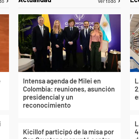
do
Ver todo
e
Intensa agenda de Milei en
L
Colombia: reuniones, asunción
2
presidencial y un
e
reconocimiento
i
L
Kicillof participó de la misa por
4