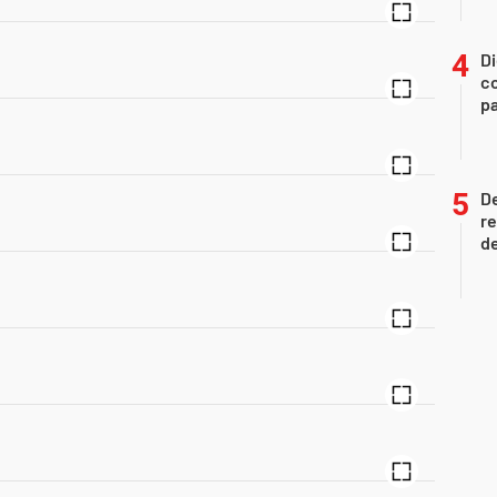
Di
co
pa
D
re
de