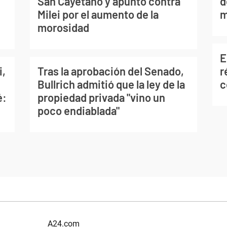
San Cayetano y apuntó contra
d
Milei por el aumento de la
m
morosidad
E
i,
Tras la aprobación del Senado,
r
Bullrich admitió que la ley de la
c
é:
propiedad privada "vino un
poco endiablada"
A24.com