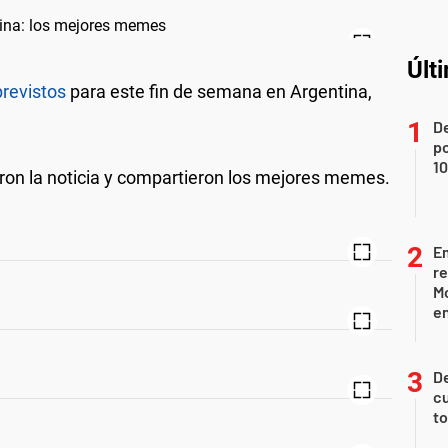
Últ
previstos
para este fin de semana en Argentina,
De
p
1
aron la noticia y compartieron los mejores memes.
Em
re
M
en
De
cu
to