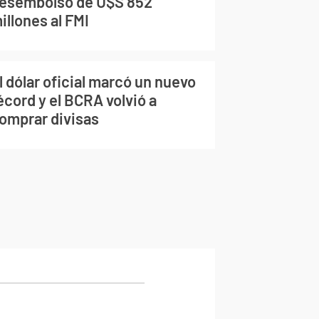
esembolso de U$S 852
illones al FMI
l dólar oficial marcó un nuevo
écord y el BCRA volvió a
omprar divisas