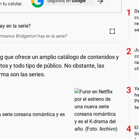
De
c
re
s
rmanos 'Bridgerton' hay en la serie?
Ju
co
g que ofrece un amplio catálogo de contenidos y
ra
tos y todo tipo de público. No obstante, las
c
rma son las series.
Ya
ha
P
te
a serie coreana romántica y es
El
G