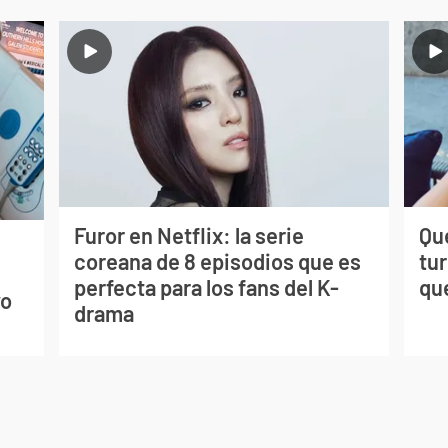
Furor en Netflix: la serie
Qué
coreana de 8 episodios que es
tu
s
perfecta para los fans del K-
qu
vo
drama