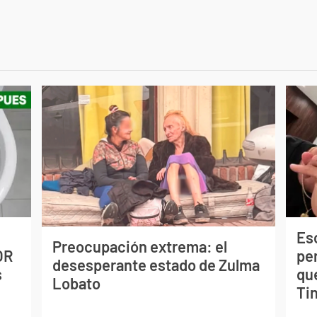
Esc
Preocupación extrema: el
OR
pe
desesperante estado de Zulma
s
qu
Lobato
Tin