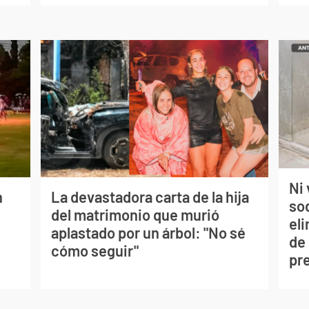
Ni 
n
La devastadora carta de la hija
so
del matrimonio que murió
eli
aplastado por un árbol: "No sé
de
cómo seguir"
pr