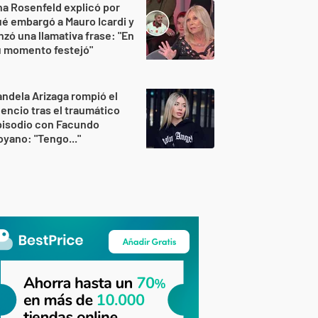
a Rosenfeld explicó por
é embargó a Mauro Icardi y
nzó una llamativa frase: "En
u momento festejó"
ndela Arizaga rompió el
lencio tras el traumático
pisodio con Facundo
yano: "Tengo..."