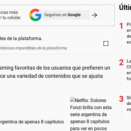
Últ
Pi
en
de
ec
británicas imperdibles de la plataforma.
La
Ch
aming favoritas de los usuarios que prefieren un
en
ece una variedad de contenidos que se ajusta
f
Si
de
vo
 argentina de apenas 8 capítulos