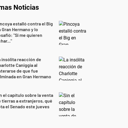
imas Noticias
ncoya estalló contra el Big
 Gran Hermano y lo
safió: "Si me quieren
har..."
 insólita reacción de
arlotte Caniggia al
terarse de que fue
ulminada en Gran Hermano
n el capítulo sobre la venta
 tierras a extranjeros, qué
ta el Senado este jueves