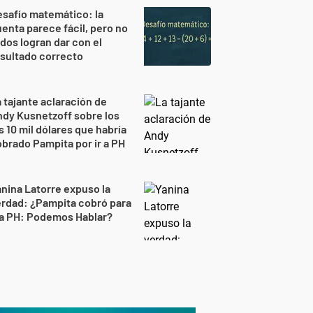
safío matemático: la
enta parece fácil, pero no
dos logran dar con el
sultado correcto
 tajante aclaración de
dy Kusnetzoff sobre los
s 10 mil dólares que habría
brado Pampita por ir a PH
nina Latorre expuso la
rdad: ¿Pampita cobró para
 a PH: Podemos Hablar?