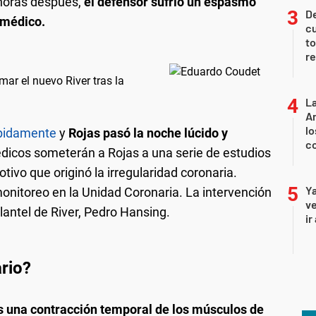
 horas después,
el defensor sufrió un espasmo
De
 médico.
cu
to
re
ar el nuevo River tras la
La
An
lo
ápidamente
y
Rojas pasó la noche lúcido y
co
édicos someterán a Rojas a una serie de estudios
ivo que originó la irregularidad coronaria.
Ya
monitoreo en la Unidad Coronaria. La intervención
ve
lantel de River, Pedro Hansing.
ir
rio?
s una contracción temporal de los músculos de