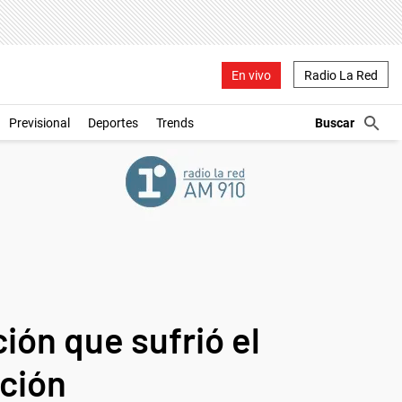
En vivo
Radio La Red
Previsional
Deportes
Trends
ión que sufrió el
ación