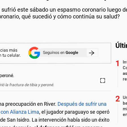
s, sufrió este sábado un espasmo coronario luego d
ronario, qué sucedió y cómo continúa su salud?
Últ
In
Co
as
r
ió la fractura de tibia y peroné.
Un
ba
a preocupación en River.
Después de sufrir una
mi
o con Alianza Lima
, el jugador paraguayo se operó
en
 de San Isidro. La intervención había sido un éxito