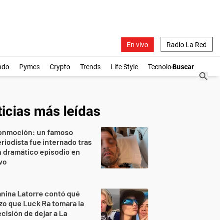
En vivo
Radio La Red
ndo
Pymes
Crypto
Trends
Life Style
Tecnología
icias más leídas
onmoción: un famoso
riodista fue internado tras
 dramático episodio en
vo
nina Latorre contó qué
zo que Luck Ra tomara la
cisión de dejar a La