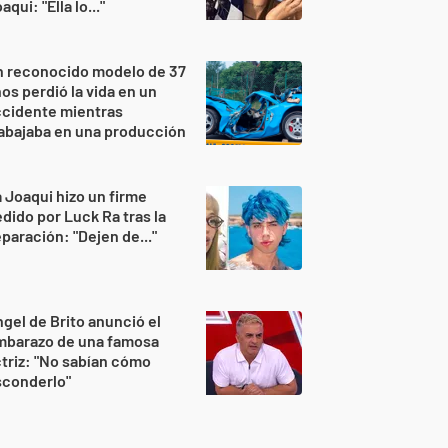
aqui: "Ella lo..."
n reconocido modelo de 37
os perdió la vida en un
ccidente mientras
abajaba en una producción
 Joaqui hizo un firme
dido por Luck Ra tras la
paración: "Dejen de..."
gel de Brito anunció el
mbarazo de una famosa
triz: "No sabían cómo
sconderlo"