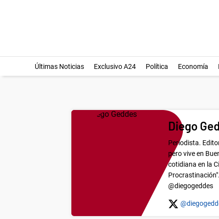
Últimas Noticias
Exclusivo A24
Política
Economía
Diego Ge
Periodista. Edit
pero vive en Bue
cotidiana en la C
Procrastinación".
@diegogeddes
@diegogedd