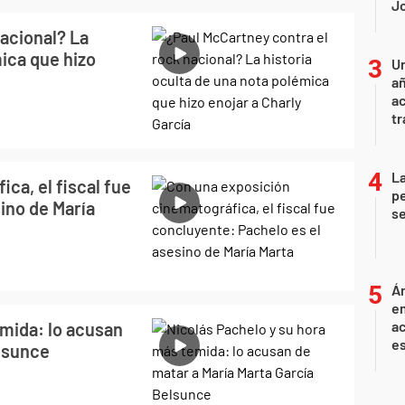
Jo
acional? La
mica que hizo
U
añ
a
tr
La
ca, el fiscal fue
pe
ino de María
se
Án
e
ac
emida: lo acusan
e
elsunce