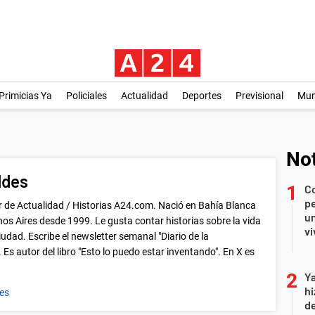
Primicias Ya
Policiales
Actualidad
Deportes
Previsional
Mu
Not
ddes
C
pe
or de Actualidad / Historias A24.com. Nació en Bahía Blanca
un
nos Aires desde 1999. Le gusta contar historias sobre la vida
vi
iudad. Escribe el newsletter semanal "Diario de la
 Es autor del libro "Esto lo puedo estar inventando". En X es
Ya
hi
es
de