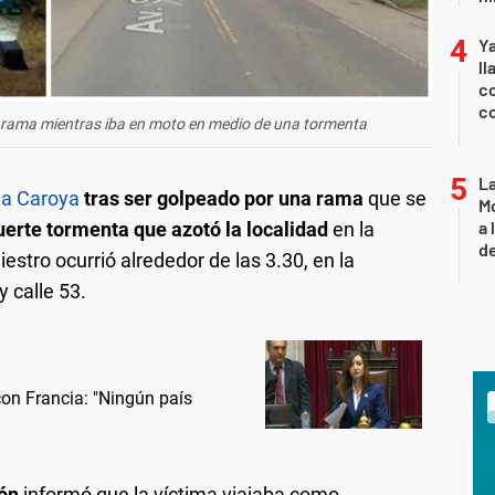
Y
ll
co
co
a rama mientras iba en moto en medio de una tormenta
L
ia Caroya
tras ser golpeado por una rama
que se
Mo
a 
uerte tormenta que azotó la localidad
en la
de
estro ocurrió alrededor de las 3.30, en la
y calle 53.
 con Francia: "Ningún país
ón
informó que la víctima viajaba como