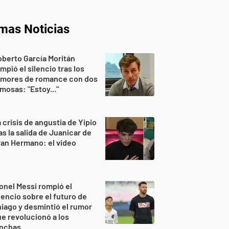
imas Noticias
berto García Moritán
mpió el silencio tras los
umores de romance con dos
mosas: "Estoy..."
 crisis de angustia de Yipio
as la salida de Juanicar de
an Hermano: el video
onel Messi rompió el
lencio sobre el futuro de
iago y desmintió el rumor
e revolucionó a los
inchas