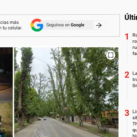
Últ
Ro
ro
r
fa
La
tr
Gr
Li
si
Th
qu
h