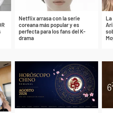
Netflix arrasa con la serie
La
OR
coreana más popular y es
Ari
s
perfecta para los fans del K-
so
drama
Mo