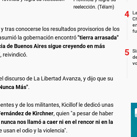
La
Ch
en
 y tras conocerse los resultados provisorios de los
f
o asumió la gobernación encontró
"tierra arrasada"
cia de Buenos Aires sigue creyendo en más
Si
"
, reivindicó.
de
vo
 discurso de La Libertad Avanza, y dijo que su
, Nunca Más"
.
entes y de los militantes, Kicillof le dedicó unas
Fernández de Kirchner
, quien "a pesar de haber
 nunca nos llamó a caer ni en el rencor ni en la
 usan el odio y la violencia".