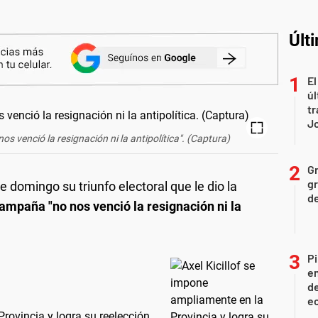
Últ
El
úl
tr
J
 nos venció la resignación ni la antipolítica". (Captura)
Gr
gr
e domingo su triunfo electoral que le dio la
d
ampaña "no nos venció la resignación ni la
Pi
en
de
ec
Provincia y logra su reelección