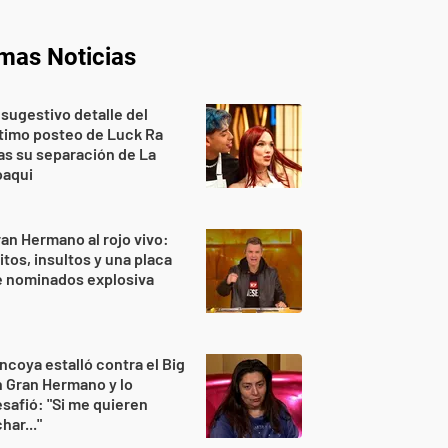
imas Noticias
 sugestivo detalle del
timo posteo de Luck Ra
as su separación de La
oaqui
an Hermano al rojo vivo:
itos, insultos y una placa
e nominados explosiva
ncoya estalló contra el Big
 Gran Hermano y lo
safió: "Si me quieren
har..."