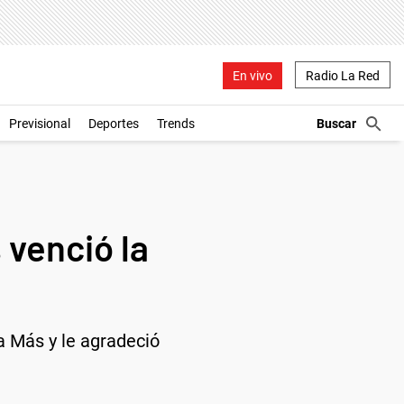
En vivo
Radio La Red
Previsional
Deportes
Trends
 venció la
a Más y le agradeció