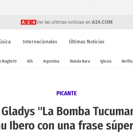
Ver las ultimas noticias en
A24.COM
úsica
Internacionales
Últimas Noticias
a Maglietti
AFA
Argentina
Wanda Nara
Iglesia
Netflix
PICANTE
 Gladys "La Bomba Tucuman
u Ibero con una frase súper