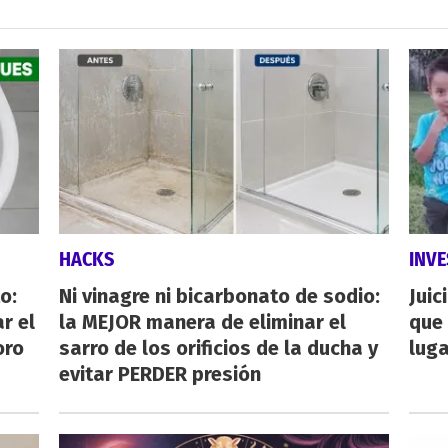
HACKS
INVE
o:
Ni vinagre ni bicarbonato de sodio:
Juic
r el
la MEJOR manera de eliminar el
que 
oro
sarro de los orificios de la ducha y
luga
evitar PERDER presión