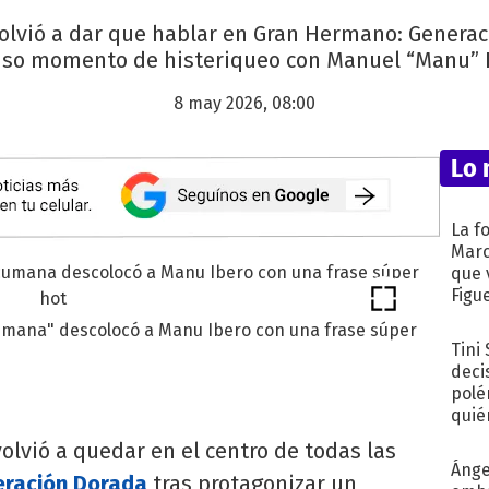
lvió a dar que hablar en Gran Hermano: Generaci
nso momento de histeriqueo con Manuel “Manu” I
8 may 2026, 08:00
Lo 
La f
Marc
que 
Figu
mana" descolocó a Manu Ibero con una frase súper
Tini
deci
polé
quié
afue
olvió a quedar en el centro de todas las
Ánge
eración Dorada
tras protagonizar un