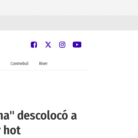
Conmebol
River
a" descolocó a
 hot