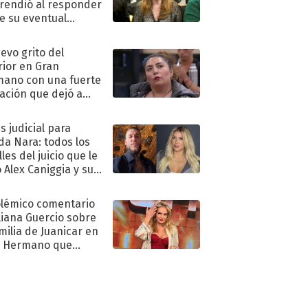
rendió al responder
e su eventual
eso al reality
uevo grito del
rior en Gran
ano con una fuerte
ación que dejó a
oya en shock:
idora"
s judicial para
a Nara: todos los
les del juicio que le
 Alex Caniggia y sus
imos pasos
olémico comentario
liana Guercio sobre
amilia de Juanicar en
n Hermano que
tó la furia en redes