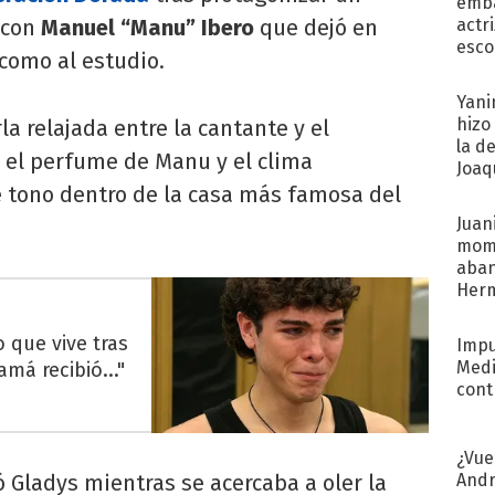
emba
 con
Manuel “Manu” Ibero
que dejó en
actr
esco
 como al estudio.
Yani
hizo
 relajada entre la cantante y el
la d
ó el perfume de Manu y el clima
Joaqu
 tono dentro de la casa más famosa del
Juani
mome
aba
Her
recib
 que vive tras
Impu
Medi
á recibió..."
cont
¿Vue
Andr
ó Gladys mientras se acercaba a oler la