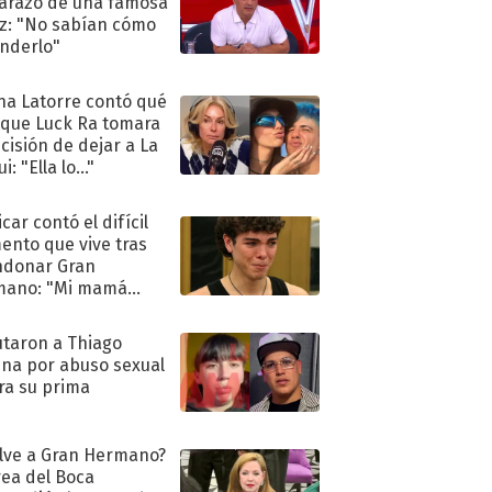
razo de una famosa
iz: "No sabían cómo
nderlo"
na Latorre contó qué
 que Luck Ra tomara
ecisión de dejar a La
i: "Ella lo..."
car contó el difícil
nto que vive tras
ndonar Gran
mano: "Mi mamá
ió..."
taron a Thiago
na por abuso sexual
ra su prima
lve a Gran Hermano?
ea del Boca