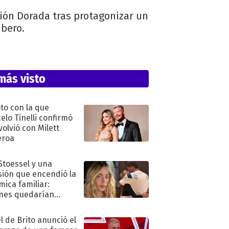
ón Dorada tras protagonizar un
bero.
más visto
oto con la que
elo Tinelli confirmó
volvió con Milett
eroa
 Stoessel y una
sión que encendió la
mica familiar:
nes quedarían
ra de su boda
l de Brito anunció el