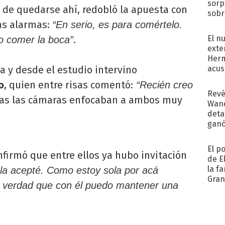
sorp
os de quedarse ahí, redobló la apuesta con
sobr
regr
as alarmas:
“En serio, es para comértelo.
El n
.
ro comer la boca”
exte
Herm
acus
a y desde el estudio intervino
Pinc
o
, quien entre risas comentó:
“Recién creo
"Tra
Revé
as las cámaras enfocaban a ambos muy
Wand
detal
ganó
próx
El p
nfirmó que entre ellos ya hubo invitación
de E
la f
 la acepté. Como estoy sola por acá
Gra
a verdad que con él puedo mantener una
desa