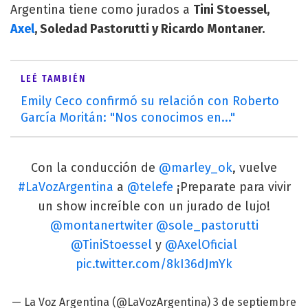
Argentina tiene como jurados a
Tini Stoessel,
Axel
, Soledad Pastorutti y Ricardo Montaner.
LEÉ TAMBIÉN
Emily Ceco confirmó su relación con Roberto
García Moritán: "Nos conocimos en..."
Con la conducción de
@marley_ok
, vuelve
#LaVozArgentina
a
@telefe
¡Preparate para vivir
un show increíble con un jurado de lujo!
@montanertwiter
@sole_pastorutti
@TiniStoessel
y
@AxelOficial
pic.twitter.com/8kI36dJmYk
— La Voz Argentina (@LaVozArgentina)
3 de septiembre