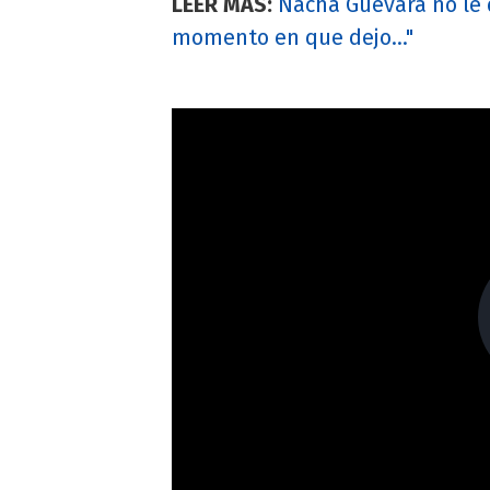
LEER MÁS:
Nacha Guevara no le d
momento en que dejo..."