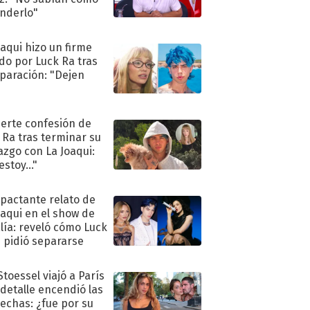
nderlo"
oaqui hizo un firme
do por Luck Ra tras
eparación: "Dejen
"
uerte confesión de
 Ra tras terminar su
azgo con La Joaqui:
stoy..."
mpactante relato de
oaqui en el show de
lía: reveló cómo Luck
e pidió separarse
Stoessel viajó a París
 detalle encendió las
echas: ¿fue por su