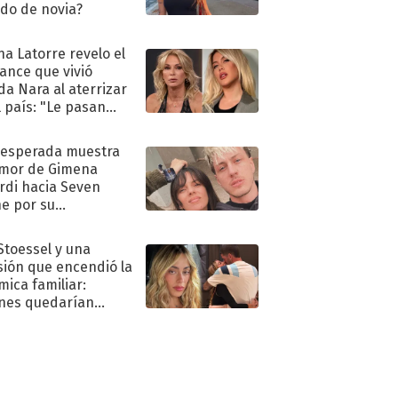
ido de novia?
na Latorre revelo el
ance que vivió
a Nara al aterrizar
l país: "Le pasan
s"
nesperada muestra
mor de Gimena
rdi hacia Seven
e por su
pleaños
 Stoessel y una
sión que encendió la
mica familiar:
nes quedarían
ra de su boda