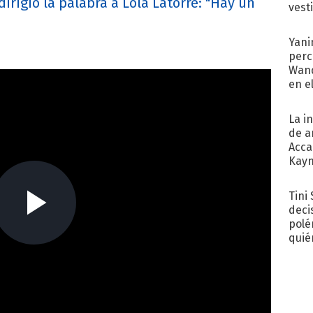
irigió la palabra a Lola Latorre: "Hay un
vest
Yani
perc
Wand
en e
toda
La i
de a
Acca
Kayn
cum
Tini
deci
polé
quié
afue