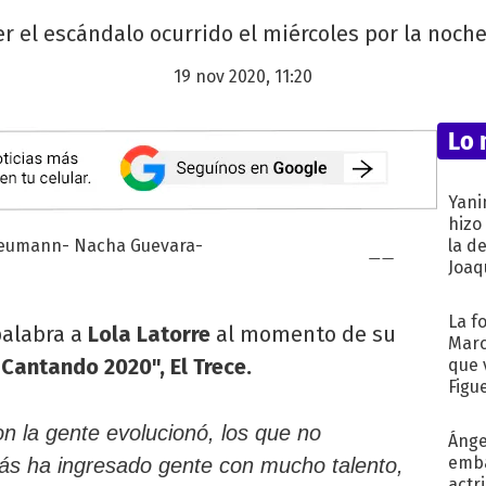
r el escándalo ocurrido el miércoles por la noche
19 nov 2020, 11:20
Lo 
Yani
hizo
la d
Joaqu
La f
palabra a
Lola Latorre
al momento de su
Marc
"Cantando 2020", El Trece.
que 
Figu
n la gente evolucionó, los que no
Ánge
emba
ás ha ingresado gente con mucho talento,
actr