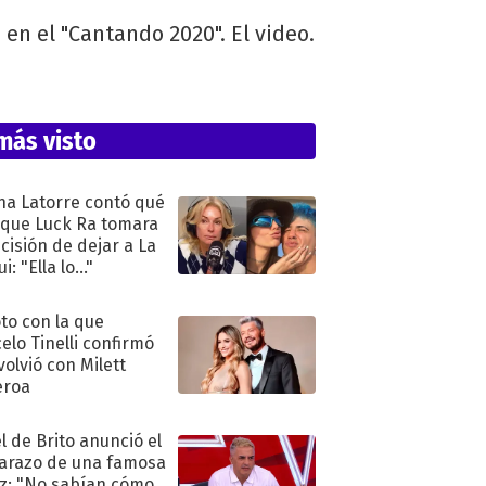
 en el "Cantando 2020". El video.
más visto
na Latorre contó qué
 que Luck Ra tomara
ecisión de dejar a La
i: "Ella lo..."
oto con la que
elo Tinelli confirmó
volvió con Milett
eroa
l de Brito anunció el
razo de una famosa
iz: "No sabían cómo