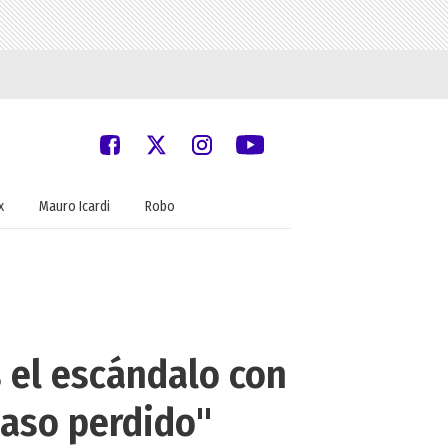
x
Mauro Icardi
Robo
 el escándalo con
caso perdido"