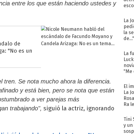
cia entre los que están haciendo ustedes y
esco
La J
pedi
la s
de...
ndalo de
ga: "No es un
La f
Luck
novi
"Me e
l tren. Se nota mucho ahora la diferencia.
El i
finado y está bien, pero se nota que están
La J
Rosa
ostumbrado a ver parejas más
Ra l
siguió la actriz, ignorando
gan trabajando",
Tini 
y un
sosp