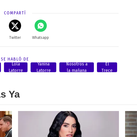
COMPARTÍ
Twitter
Whatsapp
SE HABLÓ DE
Lola
Yanina
Nosotros a
El
Latorre
Latorre
la mañana
Trece
as Ya