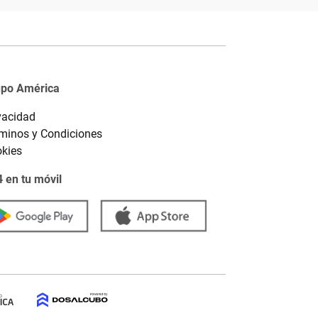
upo América
vacidad
minos y Condiciones
kies
 en tu móvil