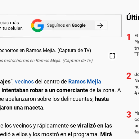
Últ
El
Ma
tr
"T
dos motochorros en Ramos Mejía. (Captura de Tv)
Jo
Ne
vajes
”,
vecinos
del centro de
Ramos Mejía
nu
intentaban robar a un comerciante
de la zona. A
4 
s se abalanzaron sobre los delincuentes,
hasta
rojaron una maceta
.
Mu
c
e los vecinos y rápidamente
se viralizó en las
br
fa
edió a ellos y los mostró en el programa.
Mirá