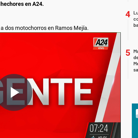
lhechores en A24.
Lu
co
ba
s a dos motochorros en Ramos Mejía.
Mu
de
M
sa