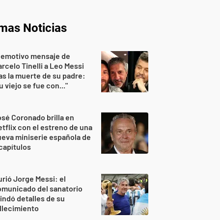
imas Noticias
 emotivo mensaje de
rcelo Tinelli a Leo Messi
as la muerte de su padre:
u viejo se fue con..."
sé Coronado brilla en
tflix con el estreno de una
eva miniserie española de
capítulos
rió Jorge Messi: el
omunicado del sanatorio
indó detalles de su
llecimiento