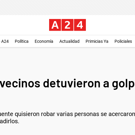
o A24
Política
Economía
Actualidad
Primicias Ya
Policiales
 vecinos detuvieron a golp
nte quisieron robar varias personas se acercaron p
adirlos.