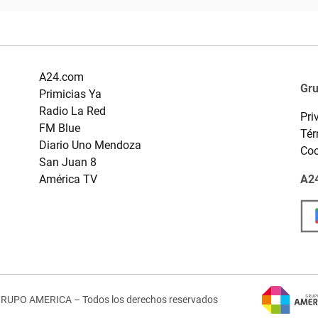
A24.com
Gr
Primicias Ya
Radio La Red
Pri
FM Blue
Tér
Diario Uno Mendoza
Coo
San Juan 8
América TV
A24
GRUPO AMERICA – Todos los derechos reservados