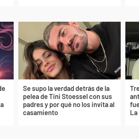
de
Se supo la verdad detrás de la
Tr
pelea de Tini Stoessel con sus
ant
ia
padres y por qué no los invita al
fu
casamiento
La