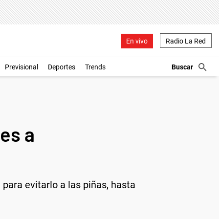
En vivo
Radio La Red
Previsional
Deportes
Trends
es a
ara evitarlo a las piñas, hasta